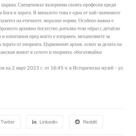
ръцете и краката си с татуиров
 църква: Свещеникът възприема своята професия преди
+
READ MORE
а Бога и хората. В миналото това е една от най-значимите
 пазител на етичните, морални норми. Особено важна е
бразното архивно богатство допълва този образ с детайли
и и изпитания пред които е изправен, механизмите за
 хората от енорията. Църковният архив, освен за делата на
панския живот в селото и енорията, обогатявайки
Й
ткрита при
и на 2 март 2023 г. от 16:45 ч. в Исторически музей - ул.
проучвания в
рад Русокастро
Twiter
Linkedin
Reddit