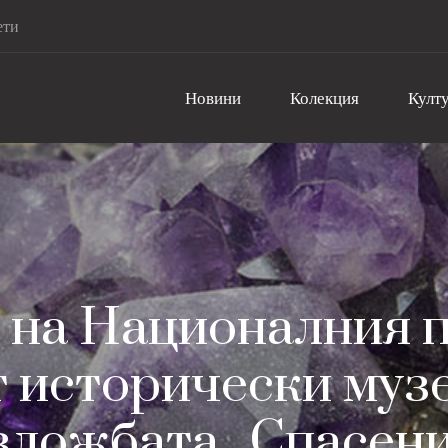
ети
Новини
Колекция
Култу
 на Националния п
 исторически музе
зложбата „Спасен