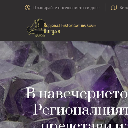
Планирайте посещението си днес
Бил
В навечерието
Регионалният
представи и