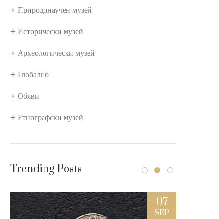
Природонаучен музей
Исторически музей
Археологически музей
Глобално
Обяви
Етнографски музей
Trending Posts
7
07
L
SEP