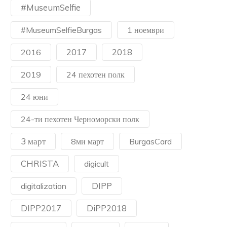
#MuseumSelfie
#MuseumSelfieBurgas
1 ноември
2017
2018
2016
2019
24 пехотен полк
24 юни
24-ти пехотен Черноморски полк
3 март
8ми март
BurgasCard
CHRISTA
digicult
DIPP
digitalization
DIPP2017
DiPP2018