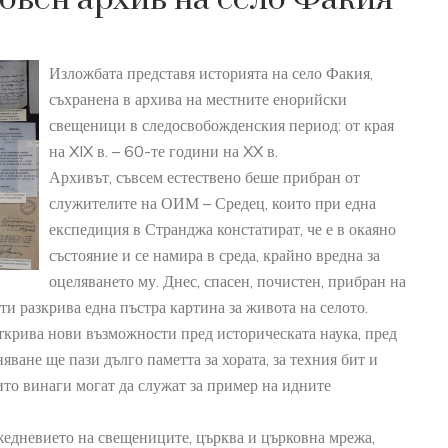
Изложбата представя историята на село Факия,
съхранена в архива на местните енорийски
свещеници в следосвобожденския период: от края
на XIX в. – 60-те години на XX в.
Архивът, съвсем естествено беше прибран от
служителите на ОИМ – Средец, които при една
експедиция в Странджа констатират, че е в окаяно
състояние и се намира в среда, крайно вредна за
оцеляването му. Днес, спасен, почистен, прибран на
ти разкрива една пъстра картина за живота на селото.
ткрива нови възможности пред историческата наука, пред
яване ще пази дълго паметта за хората, за техния бит и
оито винаги могат да служат за пример на идните
АРХЕОЛОГИЧЕСКИ МУЗЕЙ
22
0
Древните тракийки покривали
AUG
JU
ежедневието на свещениците, църква и църковна мрежа,