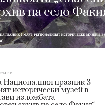
рхив на село Факи
ИЯ ПРАЗНИК 3 МАРТ, РЕГИОНАЛНИЯТ ИСТОРИЧЕСКИ МУЗЕЙ В Б
Я“
OMMENTS
а Националния празник 3
ият исторически музей в
тави изложбата
овен архив на село Факия“