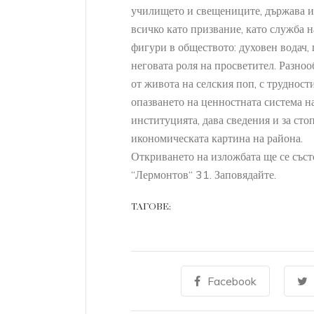
училището и свещениците, държава и
всичко като призвание, като служба н
фигури в обществото: духовен водач,
неговата роля на просветител. Разноо
от живота на селския поп, с трудност
опазването на ценностната система на
институцията, дава сведения и за сто
НО
АРХЕОЛОГИЧЕСКИ МУЗЕ
икономическата картина на района.
ядка находка е открита в
Ценна находка е о
Откриването на изложбата ще се състо
овековния град Русокастро
археологическите 
‘‘Лермонтов‘‘ 31. Заповядайте.
средновековният г
+
ORE
ТАГОВЕ:
+
READ MORE
Facebook