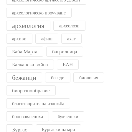
археологическо проучване
археология
археолози
архиви
афиш
ахат
Баба Марта
багрилница
Балканска война
БАН
бежанци
беседи
биология
биоразнообразие
благотворителна изложба
бронзова епоха
булченски
Бургас
Бургаски пазари