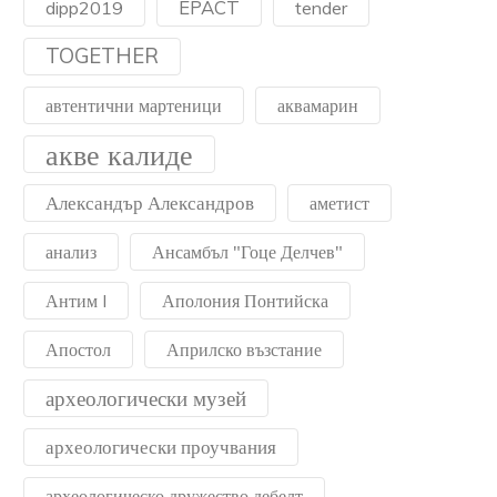
EPACT
dipp2019
tender
TOGETHER
автентични мартеници
аквамарин
акве калиде
Александър Александров
аметист
анализ
Ансамбъл "Гоце Делчев"
Антим I
Аполония Понтийска
Апостол
Априлско възстание
археологически музей
археологически проучвания
археологическо дружество дебелт