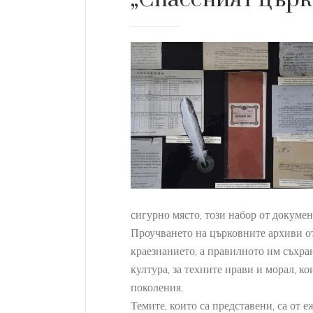
сигурно място, този набор от докумен
Проучването на църковните архиви о
краезнанието, а правилното им съхран
култура, за техните нрави и морал, к
07
поколения.
SEP
Темите, които са представени, са от 