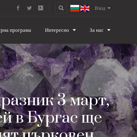
Вход
рна програма
Интересно
За нас
разник 3 март,
й в Бургас ще
ият църковен