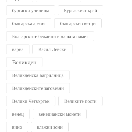
бургаски училища
Бургаският край
българска армия
български светци
Българските бежанци в нашата памет
варна
Васил Левски
Великден
Великденска Багрилница
Великденските заговезни
Велики Четвъртък
Великите пости
венец
венециански монети
вино
влажни зони