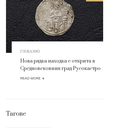
ки
ГЛОБАЛНО
АРХЕ
Нова рядка находка е открита в
Ценн
Средновековния град Русокастро
арх
сре
+
READ MORE
READ
Тагове