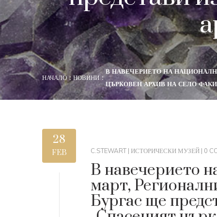
а
В НАВЕЧЕРИЕТО НА НАЦИОНАЛН
НАЧАЛО
НОВИНИ
ЦЪРКОВЕН АРХИВ НА СЕЛО ФАКИ
28
C.STEWART
|
ИСТОРИЧЕСКИ МУЗЕЙ
|
0 C
FEB
В навечерието н
март, Регионалн
Бургас ще предс
„Спасеният църк