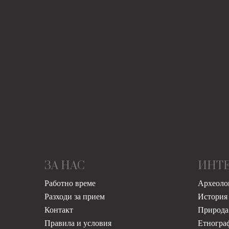
ЗА НАС
ИНТ
Работно време
Археоло
Разходи за прием
История
Контакт
Природа
Правила и условия
Етногра