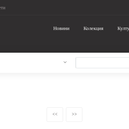
ети
Новини
Колекция
Култу
<<
>>