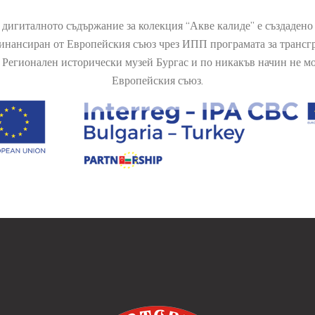
 дигиталното съдържание за колекция “Акве калиде” е създаден
финансиран от Европейския съюз чрез ИПП програмата за транс
Регионален исторически музей Бургас и по никакъв начин не мож
Европейския съюз.