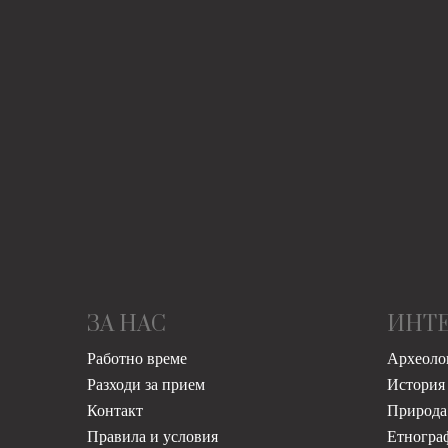
ЗА НАС
ИНТ
Работно време
Археоло
Разходи за прием
История
Контакт
Природа
Правила и условия
Етногра