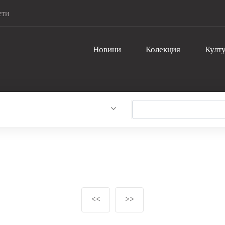
ети
Новини
Колекция
Култу
<<
>>