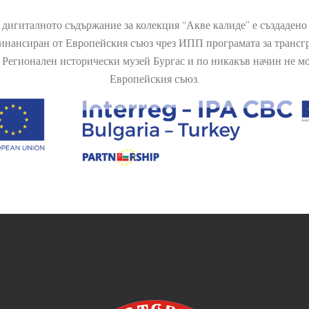
 дигиталното съдържание за колекция “Акве калиде” е създаден
финансиран от Европейския съюз чрез ИПП програмата за транс
Регионален исторически музей Бургас и по никакъв начин не мож
Европейския съюз.