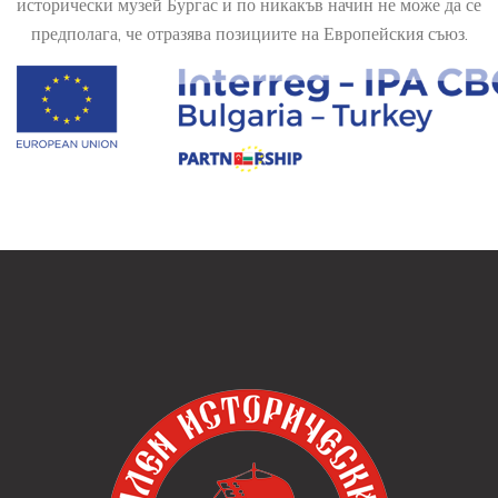
исторически музей Бургас и по никакъв начин не може да се
предполага, че отразява позициите на Европейския съюз.