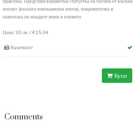
Творческа (авторска) реплика от керамика, изработена ръчно
със сечива и технологии, аналогични с праисторическата
практика. Представя керамична статуетка на богиня от късния
неолит (късната новокаменна епоха), покровителка и
пазителка на младите жени в племето.
Цена: 30 лв. / €15.34
Наличност
Купи
Comments