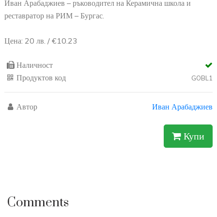
20
Творчески реплики на древноримски, елински и
средновековни чаши за пиене на вино, открити от ръцете на
Бургаските археолози при археологически разкопки в
Бургаска област. Творческите реплики са от глина, изработени
ръчно – източени са на грънчарско колело и са украсени с
инструменти, ползвани от древните майстори. Техен автор е
Иван Арабаджиев – ръководител на Керамична школа и
реставратор на РИМ – Бургас.
Цена: 20 лв. / €10.23
Наличност
Продуктов код
GOBL1
Автор
Иван Арабаджиев