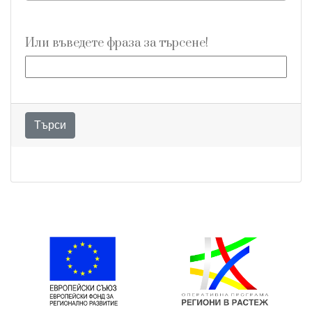
Търси
Изберете категория
Всички
Изберете aвтор
Всички
Или въведете фраза за търсене!
Търси