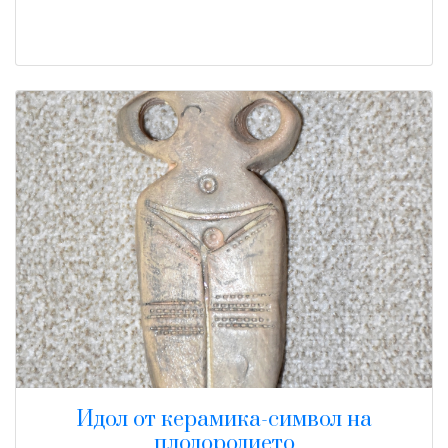
Идол от керамика-символ на
плодородието