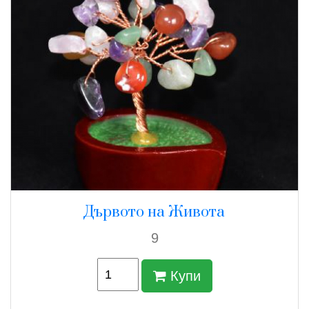
Дървото на Живота
9
Купи