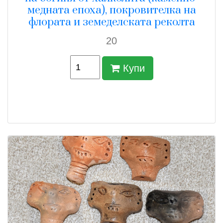
медната епоха), покровителка на
флората и земеделската реколта
20
Купи