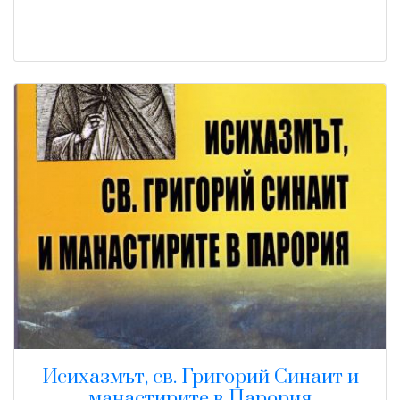
Исихазмът, св. Григорий Синаит и
манастирите в Парория