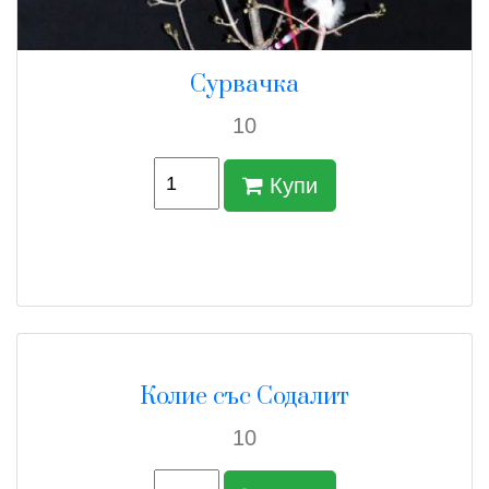
Сурвачка
10
Купи
Колие със Содалит
10