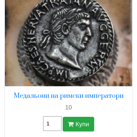
Медальони на римски императори
10
Купи