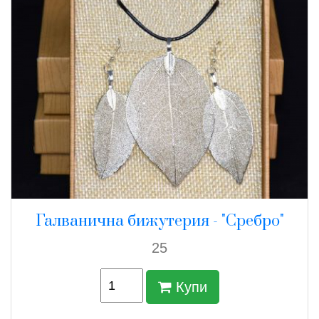
Галванична бижутерия - "Сребро"
25
Купи