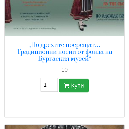
„По дрехите посрещат…
Традиционни носии от фонда на
Бургаския музей“
10
Купи