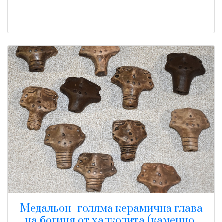
Медальон- голяма керамична глава
на богиня от халколита (каменно-