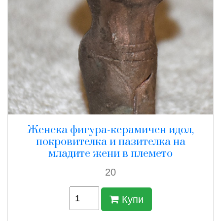
Женска фигура-керамичен идол,
покровителка и пазителка на
младите жени в племето
20
Купи