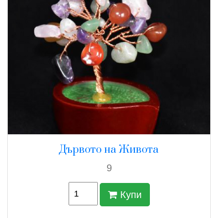
Дървото на Живота
9
Купи