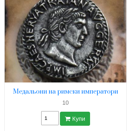
Медальони на римски императори
10
Купи