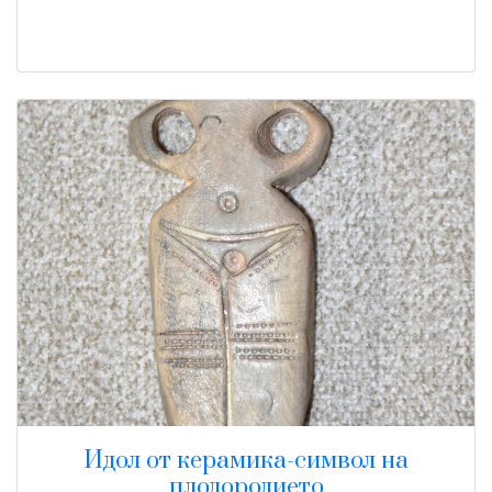
Идол от керамика-символ на
плодородието