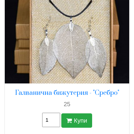
Галванична бижутерия - "Сребро"
25
Купи