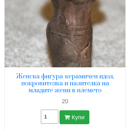
Женска фигура-керамичен идол,
покровителка и пазителка на
младите жени в племето
20
Купи