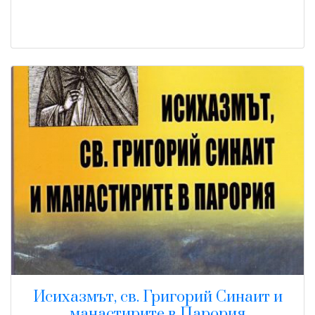
Исихазмът, св. Григорий Синаит и
манастирите в Парория