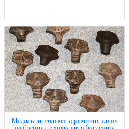
Медальон- голяма керамична глава
на богиня от халколита (каменно-