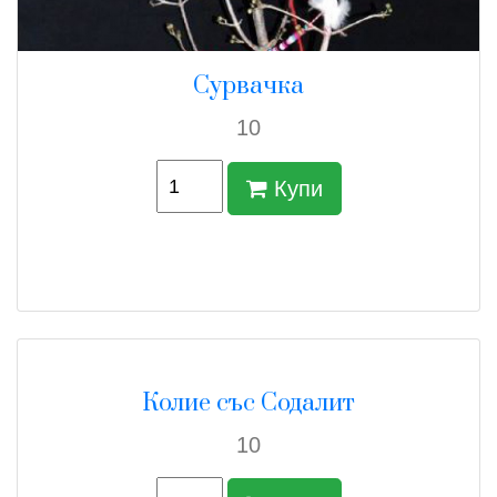
Сурвачка
10
Купи
Колие със Содалит
10