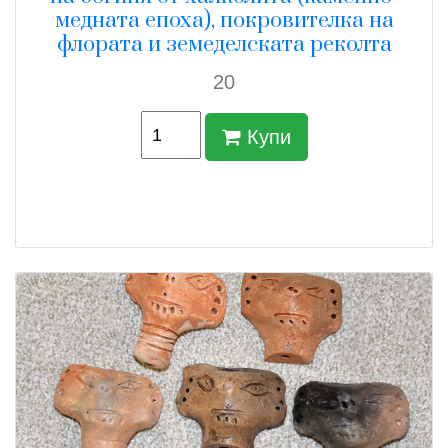
медната епоха), покровителка на
флората и земеделската реколта
20
Купи