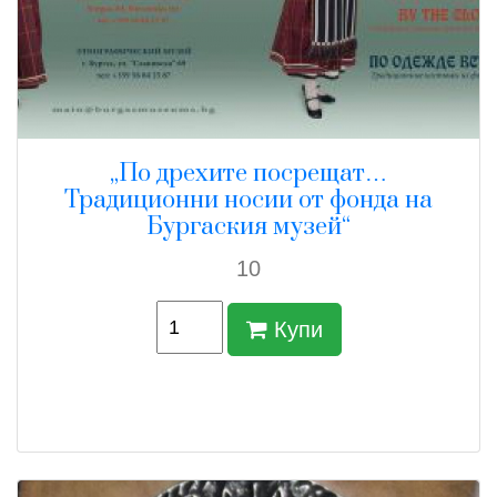
„По дрехите посрещат…
Традиционни носии от фонда на
Бургаския музей“
10
Купи