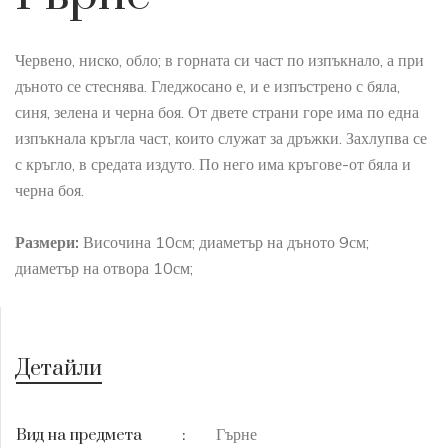
Червено, ниско, обло; в горната си част по изпъкнало, а при
дъното се стеснява. Гледжосано е, и е изпъстрено с бяла,
синя, зелена и черна боя. От двете страни горе има по една
изпъкнала кръгла част, които служат за дръжки. Захлупва се
с кръгло, в средата издуто. По него има кръгове-от бяла и
черна боя.
Размери:
Височина 10см; диаметър на дъното 9см;
диаметър на отвора 10см;
Детайли
Гърне
Вид на предмета
: