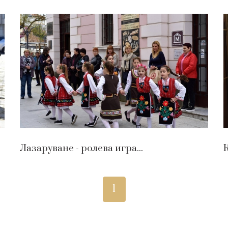
Лазаруване - ролева игра...
К
1