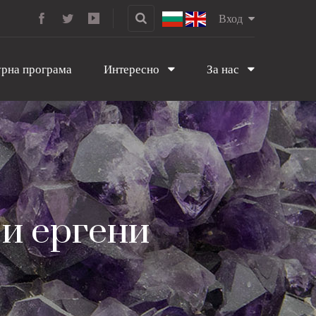
Вход
рна програма
Интересно
За нас
 и ергени