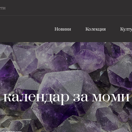
ети
Новини
Колекция
Култу
календар за моми