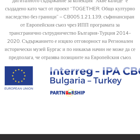
дигиталното съдържание за колекция “Акве калиде” е
създадено като част от проект “TOGETHER: Общо културно
наследство без граници” – CB005.1.21.139, съфинансиран
от Европейския съюз чрез ИПП програмата за
трансгранично сътрудничество България-Турция 2014-
2020. Съдържанието е изцяло отговорност на Регионален
исторически музей Бургас и по никакъв начин не може да се
предполага, че отразява позициите на Европейския съюз.