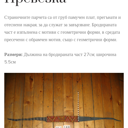
Страничните парчета са от груб памучен плат, прегънати и
отеснени накрая, за да служат за завързване. Бродираната
част е изпълнена с мотиви с геометрични форми, в средата
пресечени с обрамчен мотив, също с геометрични форми.
Размери:
Дължина на бродираната част 27см; широчина
5.5см