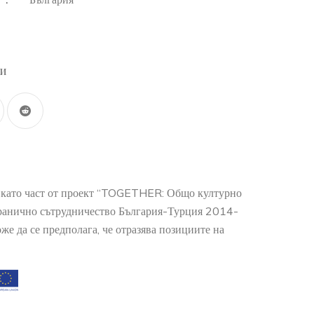
:
ли
о като част от проект “TOGETHER: Общо културно
гранично сътрудничество България-Турция 2014-
е да се предполага, че отразява позициите на