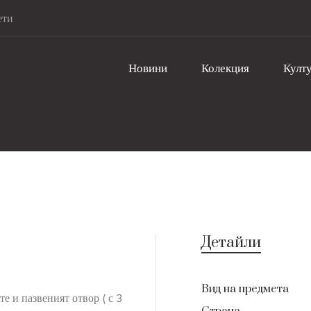
ети
Новини
Колекция
Култу
Детайли
Вид на предмета
те и пазвеният отвор ( с 3