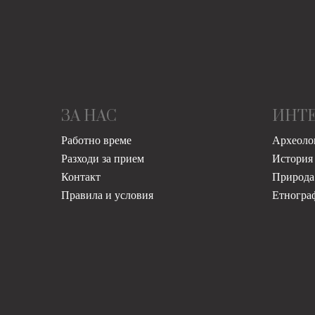
ЗА НАС
ИНТ
Работно време
Археоло
Разходи за прием
История
Контакт
Природа
Правила и условия
Етногра