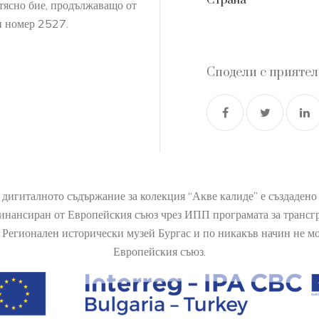
Страна
 тясно бие, продължаващо от
ен номер 2527.
Сподели с прияте
 дигиталното съдържание за колекция “Акве калиде” е създаден
финансиран от Европейския съюз чрез ИПП програмата за транс
Регионален исторически музей Бургас и по никакъв начин не мож
Европейския съюз.