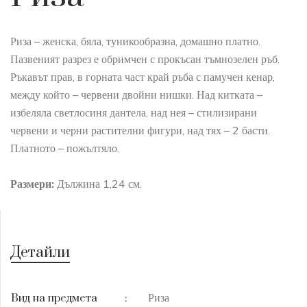
Риза – женска, бяла, туникообразна, домашно платно.
Пазвеният разрез е обримчен с прокъсан тъмнозелен ръб.
Ръкавът прав, в горната част край ръба с памучен кенар,
между който – червени двойни нишки. Над китката –
избеляла светлосиня дантела, над нея – стилизирани
червени и черни растителни фигури, над тях – 2 басти.
Платното – пожълтяло.
Размери:
Дължина 1,24 см.
Детайли
Риза
Вид на предмета
: