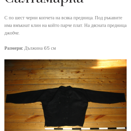
С по шест черни копчета на всяка предница. Под ръкавите
има вмъкнат клин на който парче плат. На дясната предница
джобче.
Размери:
Дължина 65 см