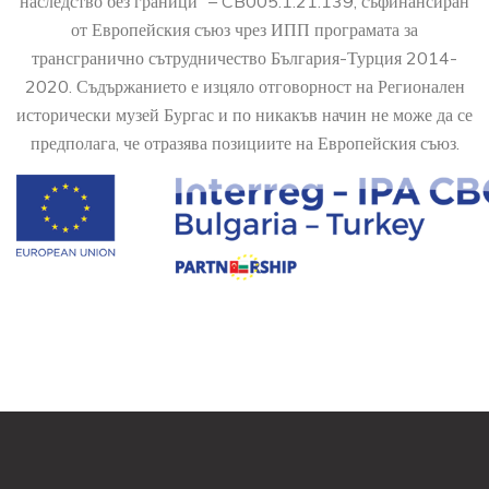
наследство без граници” – CB005.1.21.139, съфинансиран
от Европейския съюз чрез ИПП програмата за
трансгранично сътрудничество България-Турция 2014-
2020. Съдържанието е изцяло отговорност на Регионален
исторически музей Бургас и по никакъв начин не може да се
предполага, че отразява позициите на Европейския съюз.