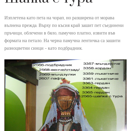
Изплетена като пета на чорап, но разширена от морава
вълнена прежда. Върху по късия край зашит пет съединени
пръчици, облечени в бяло, памучно платно, извити във
формата на петало. На черна памучна лентичка са зашити
разноцветни синци - като подбрадник.