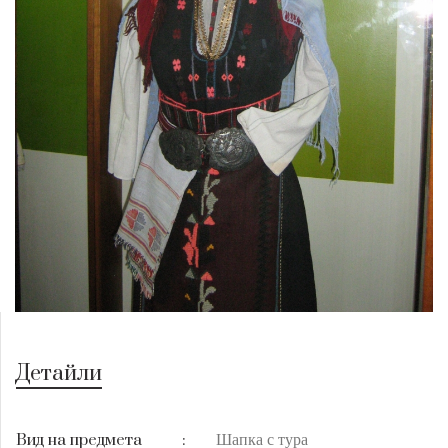
Детайли
Шапка с тура
Вид на предмета
: