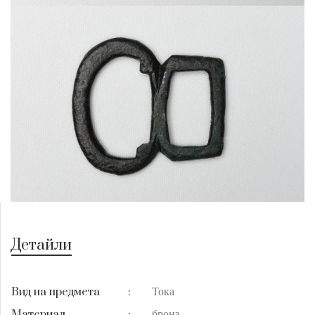
Детайли
Тока
Вид на предмета
:
бронз
Материал
: