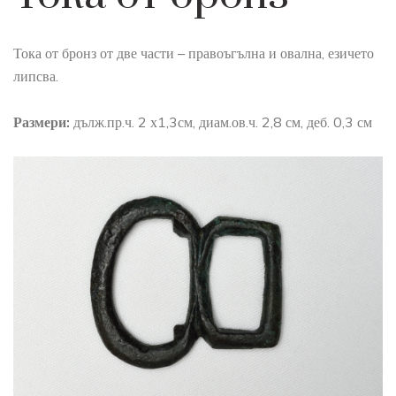
Тока от бронз от две части – правоъгълна и овална, езичето
липсва.
Размери:
дълж.пр.ч. 2 х1,3см, диам.ов.ч. 2,8 см, деб. 0,3 см