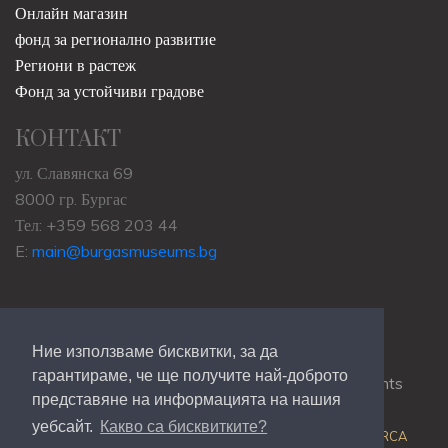
Онлайн магазин
фонд за регионално развитие
Региони в растеж
Фонд за устойчиви градове
КОНТАКТ
ул. Славянска 69
8000 гр. Бургас
Тел: +359 568 203 44
E:
main@burgasmuseums.bg
Ние използваме бисквитки, за да
гарантираме, че ще получите най-доброто
Copyrights © 2009-2021
RHM Burgas
, All Rights
представяне на информацията на нашия
Reserved.
уебсайт.
Какво са бисквитките?
Web Development @
Colin J.D. Stewart
| Powered by
ORCA