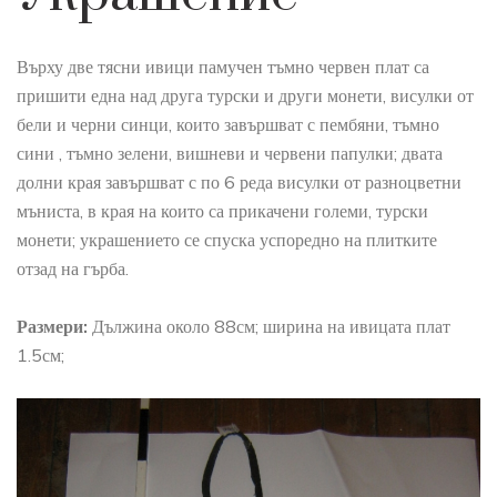
Върху две тясни ивици памучен тъмно червен плат са
пришити една над друга турски и други монети, висулки от
бели и черни синци, които завършват с пембяни, тъмно
сини , тъмно зелени, вишневи и червени папулки; двата
долни края завършват с по 6 реда висулки от разноцветни
мъниста, в края на които са прикачени големи, турски
монети; украшението се спуска успоредно на плитките
отзад на гърба.
Размери:
Дължина около 88см; ширина на ивицата плат
1.5см;