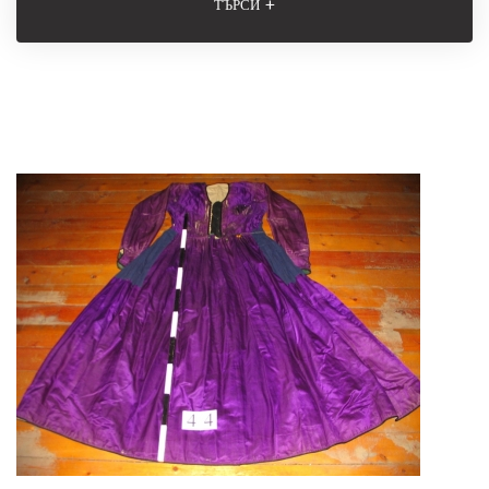
+
ТЪРСИ