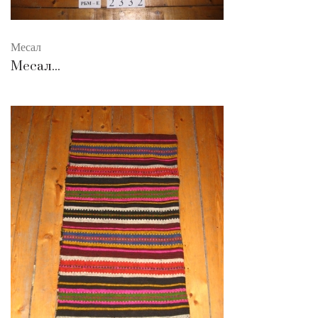
Месал
Месал...