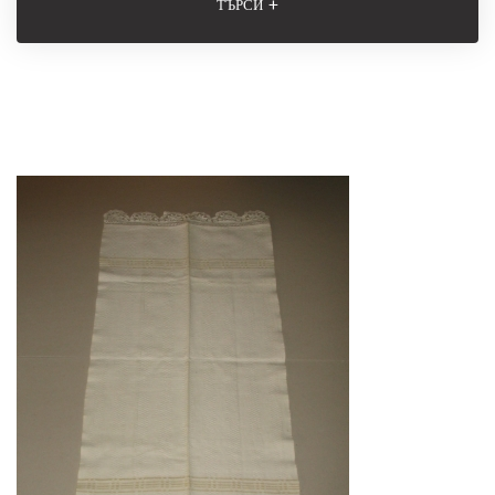
+
ТЪРСИ