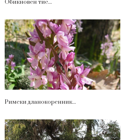
Обикновен тис...
Римски дланокоренник...