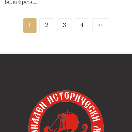
Бяла бреза...
1
2
3
4
>>