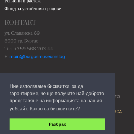
Региони в растеж
Фонд за устойчиви градове
КОНТАКТ
ул. Славянска 69
8000 гр. Бургас
Тел: +359 568 203 44
E:
main@burgasmuseums.bg
Ние използваме бисквитки, за да
гарантираме, че ще получите най-доброто
Copyrights © 2009-2021
RHM Burgas
, All Rights
представяне на информацията на нашия
Reserved.
уебсайт.
Какво са бисквитките?
Web Development @
Colin J.D. Stewart
| Powered by
ORCA
Разбрах