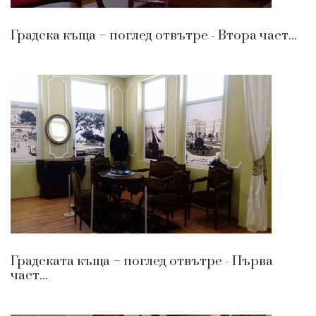
Градска къща – поглед отвътре - Втора част...
Градската къща – поглед отвътре - Първа
част...