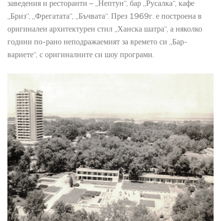
заведения и ресторанти – „Нептун“, бар „Русалка“, кафе
„Бриз“, „Фрегатата“, „Бъчвата“. През 1969г. е построена в
оригинален архитектурен стил „Ханска шатра“, а няколко
години по-рано неподражаемият за времето си „Бар-
вариете“, с оригиналните си шоу програми.