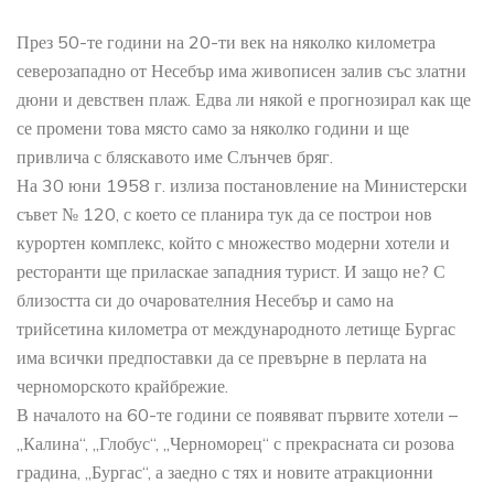
През 50-те години на 20-ти век на няколко километра
северозападно от Несебър има живописен залив със златни
дюни и девствен плаж. Едва ли някой е прогнозирал как ще
се промени това място само за няколко години и ще
привлича с бляскавото име Слънчев бряг.
На 30 юни 1958 г. излиза постановление на Министерски
съвет № 120, с което се планира тук да се построи нов
курортен комплекс, който с множество модерни хотели и
ресторанти ще приласкае западния турист. И защо не? С
близостта си до очарователния Несебър и само на
трийсетина километра от международното летище Бургас
има всички предпоставки да се превърне в перлата на
черноморското крайбрежие.
В началото на 60-те години се появяват първите хотели –
„Калина“, „Глобус“, „Черноморец“ с прекрасната си розова
градина, „Бургас“, а заедно с тях и новите атракционни