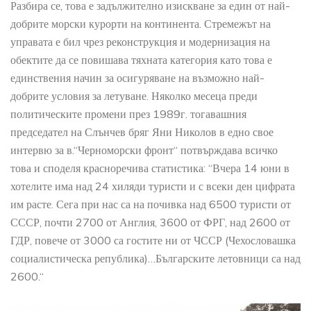
Разбира се, това е задължително изискване за един от най-
добрите морски курорти на континента. Стремежът на
управата е бил чрез реконструкция и модернизация на
обектите да се повишава тяхната категория като това е
единствения начин за осигуряване на възможно най-
добрите условия за летуване. Няколко месеца преди
политическите промени през 1989г. тогавашния
председател на Слънчев бряг Яни Николов в едно свое
интервю за в.“Черноморски фронт“ потвърждава всичко
това и споделя красноречива статистика:
“Вчера 14 юни в
хотелите има над 24 хиляди туристи и с всеки ден цифрата
им расте. Сега при нас са на почивка над 6500 туристи от
СССР, почти 2700 от Англия, 3600 от ФРГ, над 2600 от
ГДР, повече от 3000 са гостите ни от ЧССР (Чехословашка
социалистическа република)…Българските летовници са над
2600.“