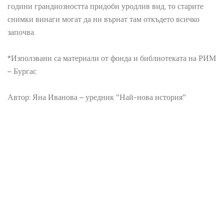
години грандиозността придоби уродлив вид, то старите
снимки винаги могат да ни върнат там откъдето всичко
започва.
*Използвани са материали от фонда и библиотеката на РИМ
– Бургас
Автор: Яна Иванова – уредник "Най-нова история"