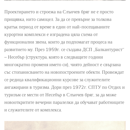
Проектирането и строежа на Слънчев бряг не е просто
прищявка, нито самоцел. За да се превърне за толкова
кратък период от време в един от най-посещаваните
курортни комплекси е изградена цяла схема от
функционални звена, които да подпомагат процеса на
развитието му. През 1959г. се създава ДСП „Балкантурист“
– Несебър (структура, която в следващите години
многократно променя името си), чиято дейност е свързана
със стопанисването на новопостроените обекти. Провеждат
се редица квалификационни курсове за служителите
ангажирани в туризма. Дори през 1972г. СПТУ по Отдих и
туризъм се мести от Несебър в Слънчев бряг, за да може
новооткритите вечерни паралелки да обучават работниците
и служителите от комплекса.