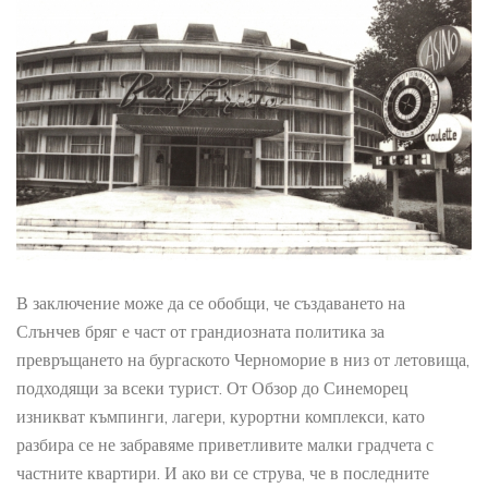
В заключение може да се обобщи, че създаването на
Слънчев бряг е част от грандиозната политика за
превръщането на бургаското Черноморие в низ от летовища,
подходящи за всеки турист. От Обзор до Синеморец
изникват къмпинги, лагери, курортни комплекси, като
разбира се не забравяме приветливите малки градчета с
частните квартири. И ако ви се струва, че в последните