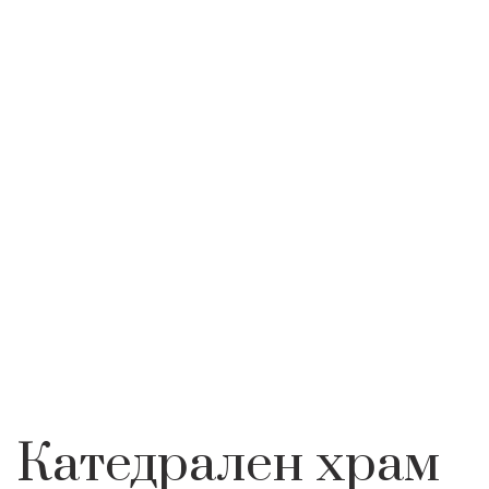
Методий
КАТЕДРАЛЕН ХРАМ
ЕМБЛЕМАТИЧНИ
НАЧАЛО
ИНТЕРЕСНО
СВ. СВ. КИРИЛ И
МЕСТА
МЕТОДИЙ
Катедрален храм