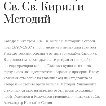
Св. Св. Кирил и
Методий
Катедралният храм "Св. Св. Кирил и Методий" е строен
през 1897-1907 г. по планове на италианския архитект
Рикардо Тоскани. Храмът е от типа трикорабна базилика.
Вътрешността на катедралата се разделя от пет двойки
носещи мраморни колони. Главният купол се извисява
върху висок дванадесетостенен барабан с прозорци. Върху
красивия стъклопис на главния вход на катедралата са
изобразени светите братя Кирил и Методий. Уникалните
стенописи са дело на известните български художници
проф. Гюдженов и Кожухаров стенописали и църквата „Св.
Александър Невски” в София.