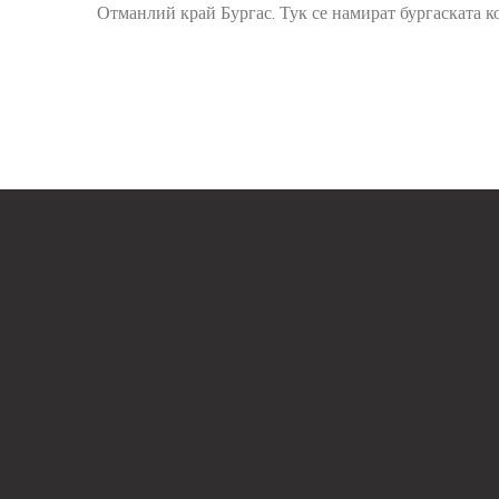
Отманлий край Бургас. Тук се намират бургаската ко