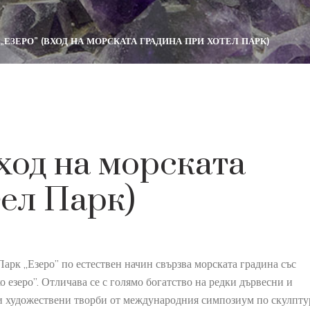
„ЕЗЕРО” (ВХОД НА МОРСКАТА ГРАДИНА ПРИ ХОТЕЛ ПАРК)
ход на морската
тел Парк)
Парк „Езеро” по естествен начин свързва морската градина със
 езеро”. Отличава се с голямо богатство на редки дървесни и
и художествени творби от международния симпозиум по скулптур