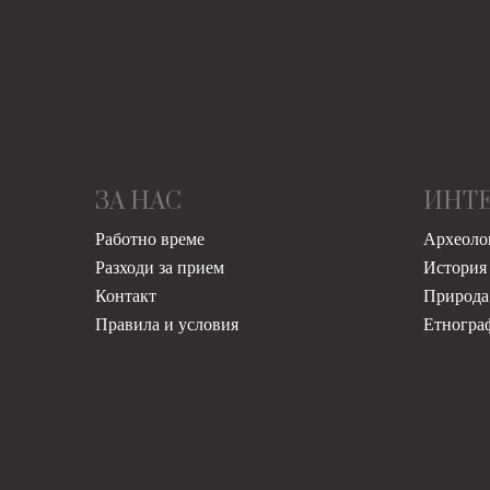
ЗА НАС
ИНТ
Работно време
Археоло
Разходи за прием
История
Контакт
Природа
Правила и условия
Етногра