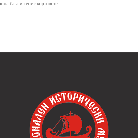
нна база и тенис кортовете.