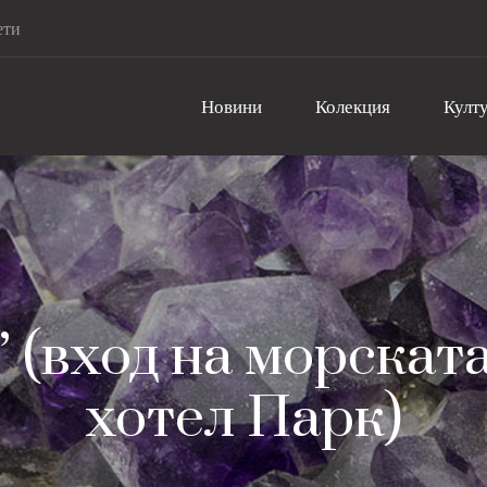
ети
Новини
Колекция
Култу
 (вход на морскат
хотел Парк)