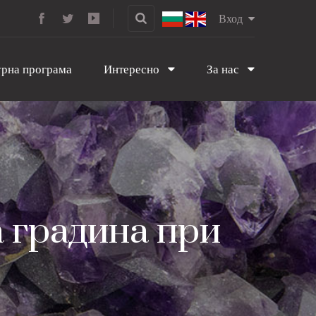
Вход
рна програма
Интересно
За нас
а градина при