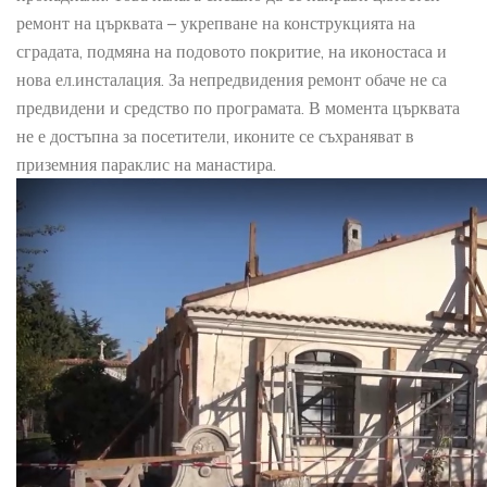
ремонт на църквата – укрепване на конструкцията на
сградата, подмяна на подовото покритие, на иконостаса и
нова ел.инсталация. За непредвидения ремонт обаче не са
предвидени и средство по програмата. В момента църквата
не е достъпна за посетители, иконите се съхраняват в
приземния параклис на манастира.