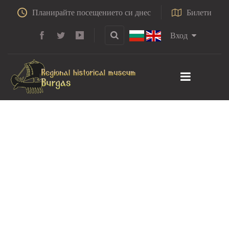
Планирайте посещението си днес
Билети
Вход
Поморийският
манастир Свети