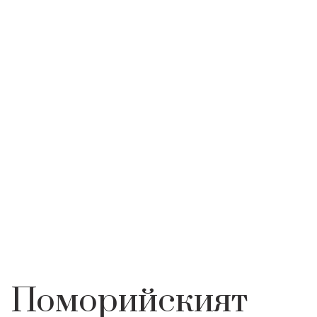
Георги
ПОМОРИЙСКИЯТ
ЕМБЛЕМАТИЧНИ
НАЧАЛО
ИНТЕРЕСНО
МАНАСТИР СВЕТИ
МЕСТА
ГЕОРГИ
Поморийският