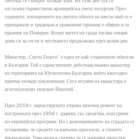
светеца, се събират хиляди хора. На този ден тук се
отслужва тържествена архиерейска света литургия. През
годините, посещението на светата обител на шести май се е
превърнало в традиция и храмовият празник е обявен и за
празник на Поморие. Всеки жител на града тогава отваря
дома си за гости и честването продължава през целия ден.
Манастир „Свети Георги” е една от най-старинните обители
в България. Той е единственият действащ мъжки манастир
на територията на Югоизточна България, който ежегодно
приема хиляди поклонници. Сега игумен на манастира е
агатополският епископ Йеротей.
През 2019 г. манастирската управа започна ремонт на
построената през 1856 г. църква, със средства, осигурени
по европейска програма. Но с разпокриването на сградата се
установява, че гредите са напълно прогнили, а стените
пропаднали. Това налага спешно да се направи цялостен