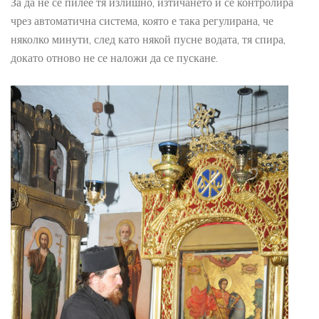
За да не се пилее тя излишно, изтичането и се контролира
чрез автоматична система, която е така регулирана, че
няколко минути, след като някой пусне водата, тя спира,
докато отново не се наложи да се пускане.