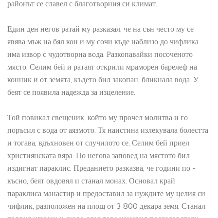
районът се славел с благотворния си климат.
Един ден негов ратай му разказал, че на сън често му се
явява мъж на бял кон и му сочи къде наблизо до чифлика
има извор с чудотворна вода. Разкопавайки посоченото
място, Селим бей и ратаят открили мраморен барелеф на
конник и от земята, където бил закопан, бликнала вода. У
беят се появила надежда за изцеление.
Той повикал свещеник, който му прочел молитва и го
поръсил с вода от аязмото. Тя наистина излекувала болестта
и тогава, вдъхновен от случилото се, Селим бей приел
християнската вяра. По негова заповед на мястото бил
издигнат параклис. Преданието разказва, че години по -
късно, беят овдовял и станал монах. Основал край
параклиса манастир и предоставил за нуждите му целия си
чифлик, разположен на площ от 3 800 декара земя. Станал