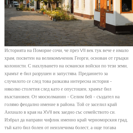
Историята на Поморие сочи, че през VII век тук вече е имало
храм, посветен на великомъченик Георги, основан от гръцки
колонисти. С нахлуването на османски войски по тези земи,
храмът e бил разрушен и запустява. Преданието за
случилото се след това разказва интересна история -
няколко столетия след като е опустошен, храмът бил
възстановен. От мюсюлманин - Селим бей - създател на
голямо феодално имение в района. Той се заселил край
Анхиало в края на XVII век заедно със семейството си.
Избрал да направи чифлик именно край черноморския град,
тъй като бил болен от неизлечима болест, а още тогава