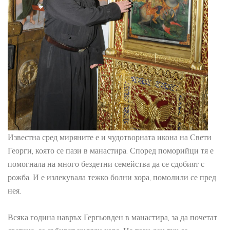
Известна сред миряните е и чудотворната икона на Свети
Георги, която се пази в манастира. Според поморийци тя е
помогнала на много бездетни семейства да се сдобият с
рожба. И е излекувала тежко болни хора, помолили се пред
нея.
Всяка година навръх Гергьовден в манастира, за да почетат