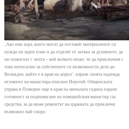
„Ако има хора, които могат да поставят материалните си
нужди на заден план и да отделят от залъка за духовното, да
ни помогнат с лепта – кой колкото може, че да приключим с
това непосилно за собствените си възможности дело до
Великден, който е в края на април”, изрази своята надежда
игуменът на манастира епископ Иеротей. Общинската
управа в Поморие още в края на миналата година изрази
готовност за подпомагане на поморийския манастир със
средства, за да може ремонтът на църквата да приключи
възможно най-скоро.