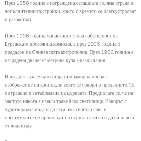
През 1856 година е изграждена сегашната голяма сграда и
допълнителни постройки, които с времето се благоустрояват
и разрастват.
През 1906 година манастирът става собственост на
Бургаската постоянна комисия, а през 1935 година е
предаден на Сливенската митрополия. През 1966 година е
изградена двадесет метрова кула - камбанария.
И до днес тук се пази старата мраморна плоча с
изображение на конник, за която се говори в преданието. Тя
е вградена в антаблемана на църквата. Предполага се, че на
мястото някога е имало тракийско светилище. Изворът с
чудотворната вода и до сега има своята слава и
посетителите не пропускат на отпият от него и да си налеят
от водата му.