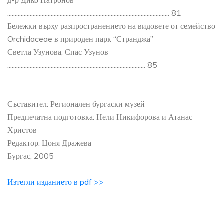
д-р Дико Патронов
............................................................................................................ 81
Бележки върху разпространението на видовете от семейство
Orchidaceae в природен парк “Странджа”
Светла Узунова, Спас Узунов
............................................................................................ 85
Съставител: Регионален бургаски музей
Предпечатна подготовка: Нели Никифорова и Атанас
Христов
Редактор: Цоня Дражева
Бургас, 2005
Изтегли изданието в pdf >>