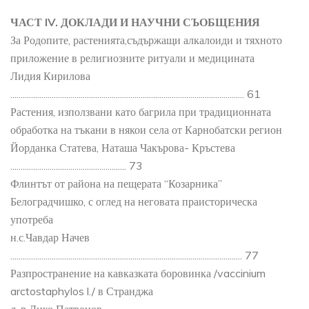
ЧАСТ IV. ДОКЛАДИ И НАУЧНИ СЪОБЩЕНИЯ
За Родопите, растенията,съдържащи алкалоиди и тяхното
приложение в религиозните ритуали и медицината
Лидия Кирилова
................................................................................................................. 61
Растения, използвани като багрила при традиционната
обработка на тъкани в някои села от Карнобатски регион
Йорданка Статева, Наташа Чакърова- Кръстева
........................................................ 73
Флинтът от района на пещерата “Козарника”
Белоградчишко, с оглед на неговата праисторическа
употреба
н.с.Чавдар Начев
................................................................................................................ 77
Разпространение на кавказката боровинка /vaccinium
arctostaphylos l./ в Странджа