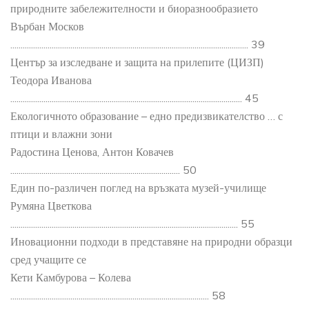
природните забележителности и биоразнообразието
Върбан Москов
................................................................................................................... 39
Център за изследване и защита на прилепите (ЦИЗП)
Теодора Иванова
................................................................................................................ 45
Екологичното образование – едно предизвикателство … с
птици и влажни зони
Радостина Ценова, Антон Ковачев
.................................................................................. 50
Един по-различен поглед на връзката музей-училище
Румяна Цветкова
.............................................................................................................. 55
Иновационни подходи в представяне на природни образци
сред учащите се
Кети Камбурова – Колева
................................................................................................ 58