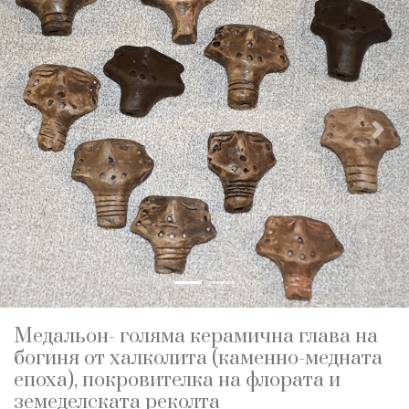
Previous
Nex
Медальон- голяма керамична глава на
богиня от халколита (каменно-медната
епоха), покровителка на флората и
земеделската реколта