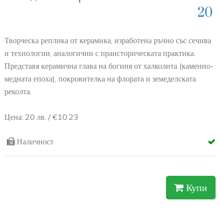
20
Творческа реплика от керамика, изработена ръчно със сечива
и технологии, аналогични с праисторическата практика.
Представя керамична глава на богиня от халколита (каменно-
медната епоха), покровителка на флората и земеделската
реколта.
Цена: 20 лв. / €10.23
Наличност
Купи