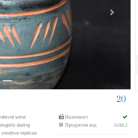
Next
20
edieval wine
Наличност
logists during
Продуктов код
GOBL2
 creative replicas