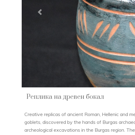
Previous
Реплика на древен бокал
Creative replicas of ancient Roman, Hellenic and m
goblets, discovered by the hands of Burgas archaeo
archeological excavations in the Burgas region. The