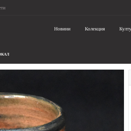
ети
Новини
Колекция
Култу
ОКАЛ