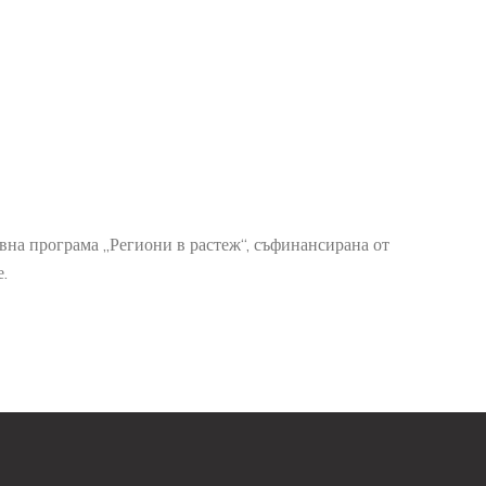
а програма „Региони в растеж“, съфинансирана от
.