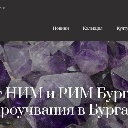
ети
Новини
Колекция
Култу
т НИМ и РИМ Бург
роучвания в Бург