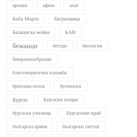
архиви
афиш
ахат
Баба Марта
багрилница
Балканска война
БАН
бежанци
беседи
биология
биоразнообразие
благотворителна изложба
бронзова епоха
булченски
Бургас
Бургаски пазари
бургаски училища
Бургаският край
българска армия
български светци