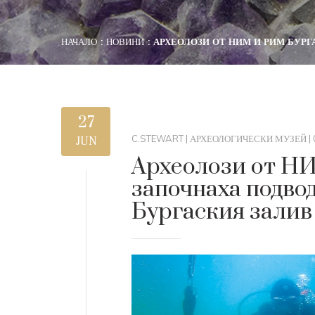
НАЧАЛО
НОВИНИ
АРХЕОЛОЗИ ОТ НИМ И РИМ БУРГ
27
C.STEWART
|
АРХЕОЛОГИЧЕСКИ МУЗЕЙ
|
JUN
Археолози от Н
започнаха подво
Бургаския залив