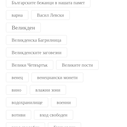
Българските бежанци в нашата памет
варна
Васил Левски
Великден
Великденска Багрилница
Великденските заговезни
Велики Четвъртък
Великите пости
венец
венециански монети
вино
влажни зони
водохранилище
военни
вотиви
вход свободен