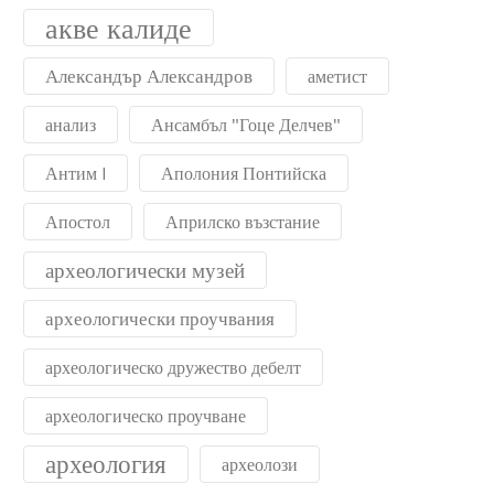
акве калиде
Александър Александров
аметист
анализ
Ансамбъл "Гоце Делчев"
Антим I
Аполония Понтийска
Апостол
Априлско възстание
археологически музей
археологически проучвания
археологическо дружество дебелт
археологическо проучване
археология
археолози