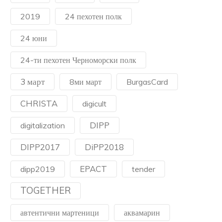
2019
24 пехотен полк
24 юни
24-ти пехотен Черноморски полк
3 март
8ми март
BurgasCard
CHRISTA
digicult
DIPP
digitalization
DIPP2017
DiPP2018
EPACT
dipp2019
tender
TOGETHER
автентични мартеници
аквамарин