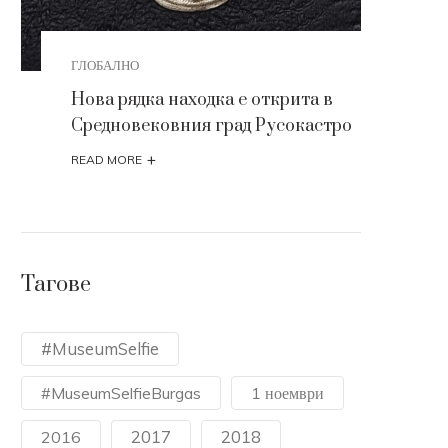
ГЛОБАЛНО
АРХЕ
Нова рядка находка е открита в
Ценн
Средновековния град Русокастро
арх
сре
+
READ MORE
READ
Тагове
#MuseumSelfie
#MuseumSelfieBurgas
1 ноември
2017
2018
2016