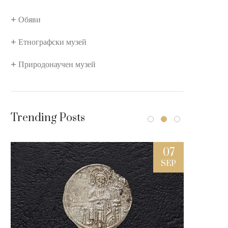
Обяви
Етнографски музей
Природонаучен музей
Trending Posts
7
07
L
SEP
ки