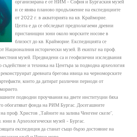
организирана е от НИМ - София и Бургаския музей
и се явява планово продължение на експедициите
от 2022 г. в акваторията на кв. Крайморие.
Целта е да се обследват предполагаеми древни
пристанищни зони около морските носове в
близост до кв. Крайморие. Експедицията се
от Националния исторически музей. В екипът на проф.
 местния музей. Предвидени са и геофизични изследвания
 съдействие и техника на Центъра за подводна археология
а реконструират древната брегова ивица на черноморските
артефакти, които да датират различни периоди от
АРХЕОЛОГИЧЕСКИ МУЗЕЙ
оморието.
22
0
Древните тракийки покривали
гашните подводни проучвания на двете институции бяха
AUG
JU
ръцете и краката си с татуиров
то обогатяват фонда на РИМ Бургас. Досегашните
+
на проф. Христов „Тайните на залива Ченгене скеле”,
READ MORE
м. юни в Археологически музей - Бургас.
тоящата експедиция да станат също бързо достояние на
ургаския край и Черно море.