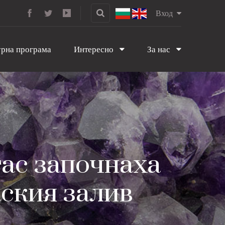
Вход
рна програма
Интересно
За нас
ас започнаха
аския залив