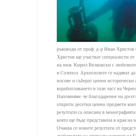
ръководи от проф. д-р Иван Христов 
Христов ще участват специалисти от
на инж. Кирил Велковски с любезното
в Созопол. Археолозите се надяват д
носове и съберат ценни исторически 
корабоплаването в тази част на Черн
07
Напомняме, че благодарение на досе
SEP
открити десетки ценни предмети кои
резултати са описани в монографията 
която ще бъде представена в края на 
Очаква се новите резултати от предс
любителите на древната история на Б