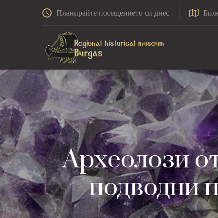
Планирайте посещението си днес
Бил
Археолози о
подводни п