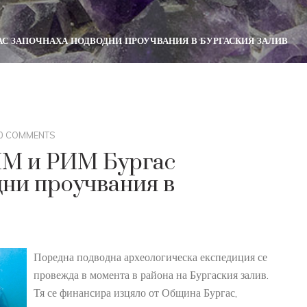
АС ЗАПОЧНАХА ПОДВОДНИ ПРОУЧВАНИЯ В БУРГАСКИЯ ЗАЛИВ
0 COMMENTS
ИМ и РИМ Бургас
дни проучвания в
Поредна подводна археологическа експедиция се
провежда в момента в района на Бургаския залив.
Тя се финансира изцяло от Община Бургас,