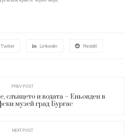
Й
ткрита при
проучвания в
рад Русокастро
Twiter
Linkedin
Reddit
PREV POST
, слънцето и водата – Еньовден в
ски музей град Бургас
NEXT POST