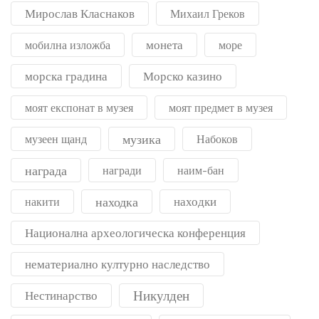
Мирослав Класнаков
Михаил Греков
монета
мобилна изложба
море
морска градина
Морско казино
моят експонат в музея
моят предмет в музея
музика
музеен щанд
Набоков
награда
награди
наим-бан
находка
находки
накити
Национална археологическа конференция
нематериално културно наследство
Никулден
Нестинарство