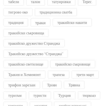
табели
талон
татуировки
Терес
тигрово око
традиционна сватба
траки
традиция
тракийски накити
тракийски съкровища
тракийско дружество Странджа
Тракийско дружество “Странджа”
тракийско светилище
тракийско съкровище
Тракия и Хемимонт
трапеза
трети март
трифон зарезан
Троян
Трявна
Турция
туризъм
туристи
тюркоаз
уикиден
участия
учебни помагала