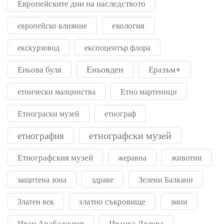
Европейските дни на наследството
екология
европейско влияние
екскурзовод
експоцентър флора
Еньовден
Еньова буля
Еразъм+
етнически малцинства
Етно мартеници
Етнограски музей
етнограф
етнографски музей
етнография
Етнографския музей
жеравна
животни
защитена зона
здраве
Зелени Балкани
златно съкровище
Златен век
змии
Иван Арабаджиев
Иванка Делева