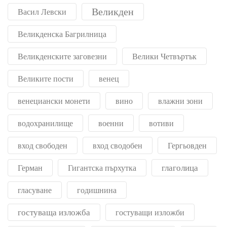
Великден
Васил Левски
Великденска Багрилница
Великденските заговезни
Велики Четвъртък
Великите пости
венец
венециански монети
вино
влажни зони
водохранилище
военни
вотиви
вход свободен
вход сводобен
Гергьовден
глаголица
Герман
Гигантска пърхутка
гласуване
годишнина
гостуваща изложба
гостуващи изложби