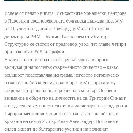
Излезе от печат книгата „Исихастките монашески центрове
в Парория и средновековната българска държава през XIV
в.“. Научното издание е с автор д-р Милен Николов,
директор на РИМ – Бургас. То е в обем от 292 стр.
Структурно се състои от предговор, увод, пет глави, четири
приложения и библиография.
В книгата детайлно се отговаря на редица въпроси,
вълнуващи напоследък съвременното общество – какво
всъщност представлява исихазма, неговото историческо
развитие, небивалият му подем през XIV в., пряката му
закрила от страна на българския царски двор. Особено
внимание е обърнато на личността на св. Григорий Синаит
– създател на четирите исихастки манастира в легендарната
Парория. местоположението на тази загадъчна област, и
връзката на светеца с цар Иван Александър. Поставен е
силен акцент на българските ученици на великият