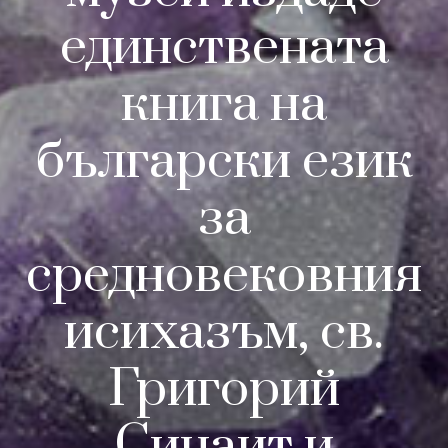
единствената
книга на
български език
за
средновековния
исихазъм, св.
Григорий
Синаит и