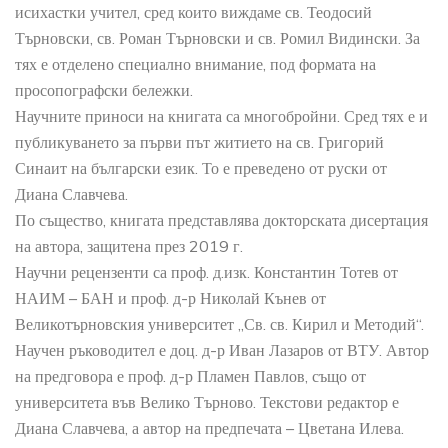
исихастки учител, сред които виждаме св. Теодосий
Търновски, св. Роман Търновски и св. Ромил Видински. За
тях е отделено специално внимание, под формата на
просопографски бележки.
Научните приноси на книгата са многобройни. Сред тях е и
публикуването за първи път житието на св. Григорий
Синаит на български език. То е преведено от руски от
Диана Славчева.
По същество, книгата представлява докторската дисертация
на автора, защитена през 2019 г.
Научни рецензенти са проф. д.изк. Константин Тотев от
НАИМ – БАН и проф. д-р Николай Кънев от
Великотърновския университет „Св. св. Кирил и Методий“.
Научен ръководител е доц. д-р Иван Лазаров от ВТУ. Автор
на предговора е проф. д-р Пламен Павлов, също от
университета във Велико Търново. Текстови редактор е
Диана Славчева, а автор на предпечата – Цветана Илева.