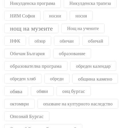
Никулденска програма
Никулденска трапеза
НИМ София
носии
носия
нощ на музеите
Нощ на учените
обичай
НФК
обзор
обичаи
образование
Обичам България
образователна програма
обреден календар
община камено
обреден хляб
обреди
обява
оиц бургас
обяви
октомври
опазване на културното наследство
Опознай Бургас