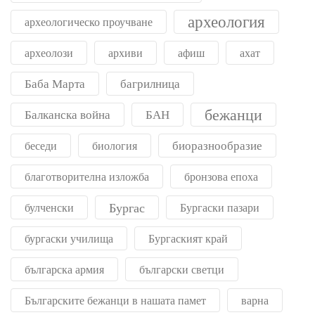
археология
археологическо проучване
археолози
архиви
афиш
ахат
Баба Марта
багрилница
бежанци
Балканска война
БАН
биоразнообразие
беседи
биология
благотворителна изложба
бронзова епоха
Бургас
булченски
Бургаски пазари
бургаски училища
Бургаският край
българска армия
български светци
Българските бежанци в нашата памет
варна