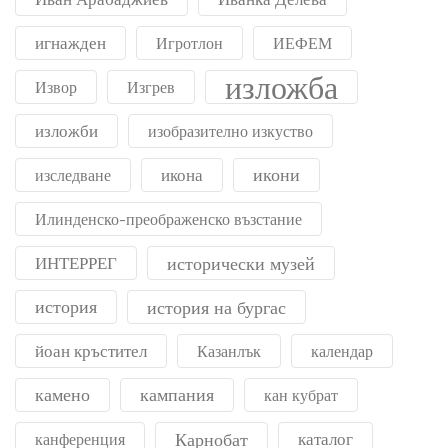
игнажден
Игротлон
ИЕФЕМ
изложба
Извор
Изгрев
изложби
изобразително изкуство
икони
икона
изследване
Илинденско-преображенско възстание
ИНТЕРРЕГ
исторически музей
история
история на бургас
йоан кръстител
Казанлък
календар
камено
кампания
кан кубрат
Карнобат
каталог
канференция