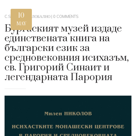
10
C.STEWART
|
ГЛОБАЛНО
|
0 COMMENTS
MAY
Бургаският музей издаде
единствената книга на
български език за
средновековния исихазъм,
св. Григорий Синаит и
легендарната Парория