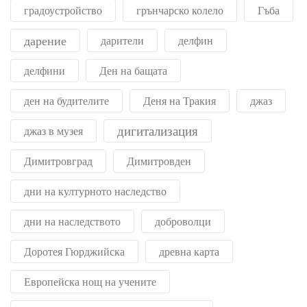
градоустройство
грънчарско колело
Гъба
дарение
дарители
делфин
делфини
Ден на бащата
ден на будителите
Деня на Тракия
джаз
дигитализация
джаз в музея
Димитровград
Димитровден
дни на културното наследство
дни на наследството
доброволци
Доротея Гюрджийска
древна карта
Европейска нощ на учените