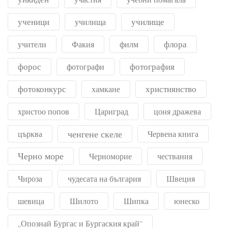
ученици
училище
училища
флора
учители
Факия
филм
форос
фотография
фотографи
фотоконкурс
християнство
хамкане
христоо попов
Цариград
цоня дражева
ченгене скеле
църква
Червена книга
Черно море
Черноморие
чествания
Чироза
чудесата на българия
Швеция
шевица
Шилото
Шипка
юнеско
„Опознай Бургас и Бургаския край“