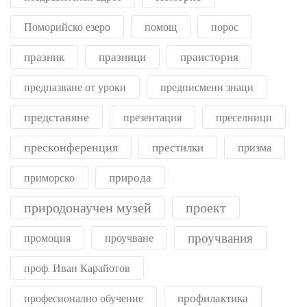
Поморийско езеро
помощ
порос
празник
празници
праистория
предпазване от уроки
предписмени знаци
представяне
презентация
преселници
пресконференция
престилки
призма
природа
приморско
природонаучен музей
проект
проучвания
промоция
проучване
проф. Иван Карайотов
профилактика
професионално обучение