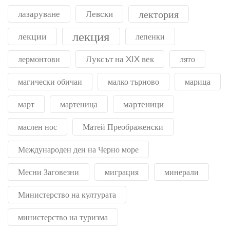
лектория
лазаруване
Левски
лекция
лекции
лепенки
Луксът на XIX век
лермонтови
лято
магически обичаи
малко търново
марица
мартеници
март
мартеница
маслен нос
Матей Преображенски
Международен ден на Черно море
Месни Заговезни
миграция
минерали
Министерство на културата
министерство на туризма