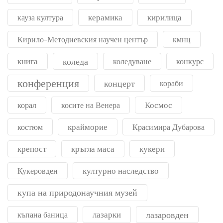
керамика
кирилица
кауза култура
Кирило-Методиевския научен център
кмнц
книга
коледа
коледуване
конкурс
конференция
концерт
кораби
Космос
корал
косите на Венера
крайморие
костюм
Красимира Дубарова
крепост
кръгла маса
кукери
културно наследство
Кукеровден
купа на природонаучния музей
лазарки
лазаровден
къпана баница