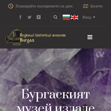
Планирайте посещението си днес
Билети
Вход
Бургаският
музей издаде