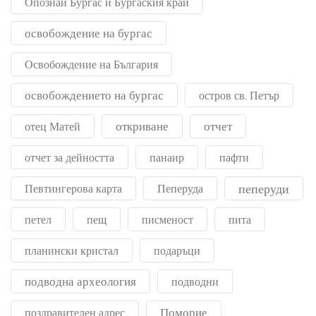
Опознай Бургас и Бургаския край
освобождение на бургас
Освобождение на България
освобождението на бургас
остров св. Петър
откриване
отчет
отец Матей
отчет за дейността
панаир
пафти
пеперуди
Певтингерова карта
Пеперуда
петел
пещ
писменост
пита
планински кристал
подаръци
подводна археология
подводни
Поморие
поздравителен адрес