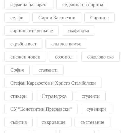
седмица на европа
седмица на гората
селфи
Сирни Заговезни
Сирница
сирнишките огньове
скафандър
скръбна вест
слънчев камък
снежен човек
созопол
соколово око
София
стажанти
Стефан Каракостов и Христо Стамболски
Странджа
стикери
студенти
СУ "Константин Преславски"
сувенири
съкровище
състезание
събития