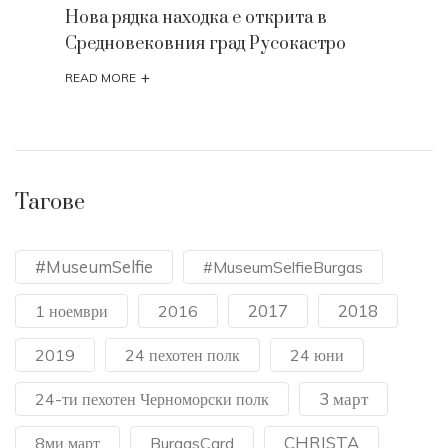
Нова рядка находка е открита в
Средновековния град Русокастро
+
READ MORE
Тагове
#MuseumSelfie
#MuseumSelfieBurgas
2017
2018
1 ноември
2016
2019
24 пехотен полк
24 юни
3 март
24-ти пехотен Черноморски полк
CHRISTA
8ми март
BurgasCard