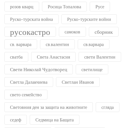
розов кварц
Росица Топалова
Русе
Руско-турската война
Руско-турските войни
русокастро
сборник
самоков
св. варвара
св.валентин
св.варвара
сватба
Света Анастасия
свети Валентин
Свети Николай Чудотворец
светилище
Светла Далакчиева
Светлан Иванов
свето семейство
Световния ден за защита на животните
сгляда
седеф
Седмица на Бащата