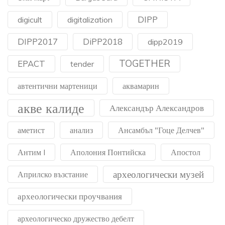
DIPP
digicult
digitalization
DIPP2017
DiPP2018
dipp2019
TOGETHER
EPACT
tender
автентични мартеници
аквамарин
акве калиде
Александър Александров
аметист
анализ
Ансамбъл "Гоце Делчев"
Антим I
Аполония Понтийска
Апостол
археологически музей
Априлско възстание
археологически проучвания
археологическо дружество дебелт