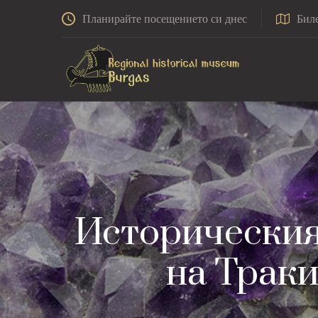
Планирайте посещението си днес
Бил
Историческият
на Траки