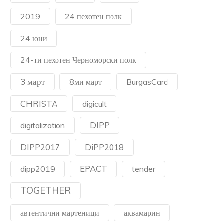
2019
24 пехотен полк
24 юни
24-ти пехотен Черноморски полк
3 март
8ми март
BurgasCard
CHRISTA
digicult
DIPP
digitalization
DIPP2017
DiPP2018
EPACT
dipp2019
tender
TOGETHER
автентични мартеници
аквамарин