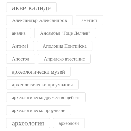
акве калиде
Александър Александров
аметист
анализ
Ансамбъл "Гоце Делчев"
Антим I
Аполония Понтийска
Апостол
Априлско възстание
археологически музей
археологически проучвания
археологическо дружество дебелт
археологическо проучване
археология
археолози