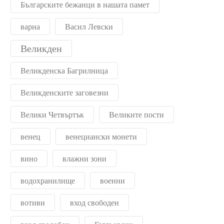
Българските бежанци в нашата памет
варна
Васил Левски
Великден
Великденска Багрилница
Великденските заговезни
Велики Четвъртък
Великите пости
венец
венециански монети
вино
влажни зони
водохранилище
военни
вотиви
вход свободен