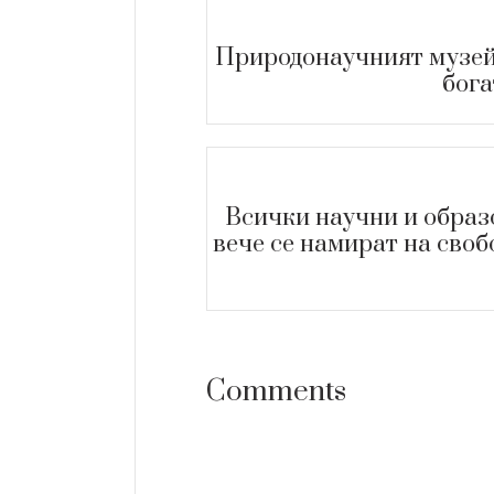
Природонаучният музей 
НО
АРХЕОЛОГИЧЕСКИ МУЗЕ
бога
ядка находка е открита в
Ценна находка е о
овековния град Русокастро
археологическите 
средновековният г
+
ORE
+
READ MORE
Всички научни и образ
вече се намират на своб
Comments