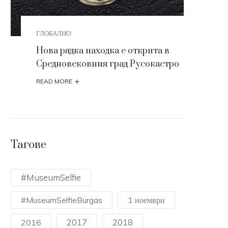
ГЛОБАЛНО
АРХЕ
Нова рядка находка е открита в
Ценн
Средновековния град Русокастро
арх
сре
+
READ MORE
READ
Тагове
#MuseumSelfie
#MuseumSelfieBurgas
1 ноември
2017
2018
2016