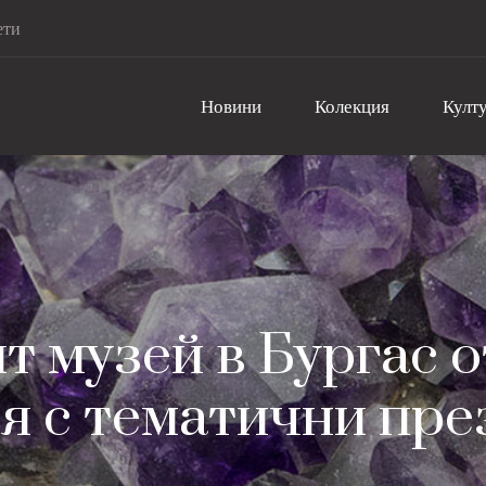
ети
Новини
Колекция
Култу
 музей в Бургас 
я с тематични пр