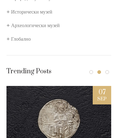
Исторически музей
Археологически музей
Глобално
Trending Posts
7
07
L
SEP
ки