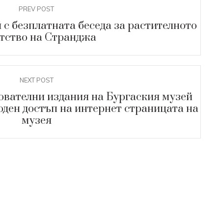
PREV POST
с безплатната беседа за растителното
Й
тство на Странджа
ткрита при
проучвания в
рад Русокастро
NEXT POST
ователни издания на Бургаския музей
оден достъп на интернет страницата на
музея