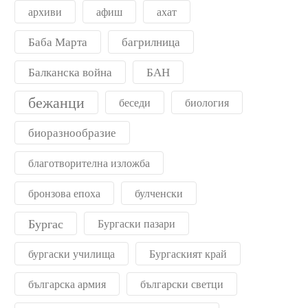
архиви
афиш
ахат
Баба Марта
багрилница
Балканска война
БАН
бежанци
беседи
биология
биоразнообразие
благотворителна изложба
бронзова епоха
булченски
Бургас
Бургаски пазари
бургаски училища
Бургаският край
българска армия
български светци