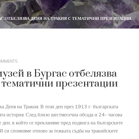
С ОТБЕЛЯЗВА ДЕНЯ НА ТРАКИЯ С ТЕМАТИЧНИ ПРЕЗЕНТАЦИИ
OMMENTS
узей в Бургас отбелязва
с тематични презентации
а Деня на Тракия. В този ден през 1913 г. българската
ята история. След близо шестмесечна обсада и 24- часова
е ден, в който се прекланяме пред подвига на българските
 И си спомняме отново за тежката съдба на тракийските