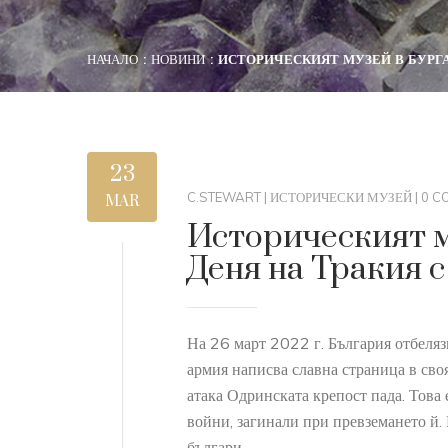
НАЧАЛО
НОВИНИ
ИСТОРИЧЕСКИЯТ МУЗЕЙ В БУРГА
23
C.STEWART
|
ИСТОРИЧЕСКИ МУЗЕЙ
|
0 C
MAR
Историческият м
Деня на Тракия 
На 26 март 2022 г. България отбелязв
армия написва славна страница в сво
атака Одринската крепост пада. Това 
войни, загинали при превземането й.
българи.