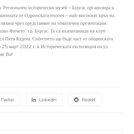
а, Регионален исторически музей – Бургас организира и
ишнината от Одринската епопея – най-високият връх на
елязана чрез представяне на тематични презентации,
ьо Фичето“ гр. Бургас. Те са възпитаници на клуб
ел Петя Кудева. Събитието ще бъде част от общинската
а 25 март 2022 г. в Историческата експозиция на ул.
ме Ви!
АРХЕОЛОГИЧЕСКИ МУЗЕЙ
22
0
Древните тракийки покривали
AUG
JU
Twiter
Linkedin
ръцете и краката си с татуиров
Reddit
+
READ MORE