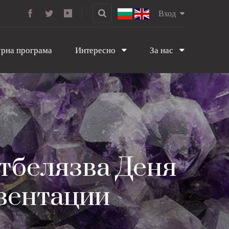
Вход
рна програма
Интересно
За нас
отбелязва Деня
езентации