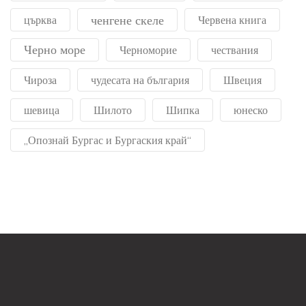
ченгене скеле
църква
Червена книга
Черно море
Черноморие
чествания
Чироза
чудесата на българия
Швеция
шевица
Шилото
Шипка
юнеско
„Опознай Бургас и Бургаския край“