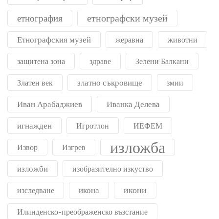
етнографски музей
етнография
Етнографския музей
жеравна
животни
защитена зона
здраве
Зелени Балкани
златно съкровище
Златен век
змии
Иван Арабаджиев
Иванка Делева
игнажден
Игротлон
ИЕФЕМ
изложба
Извор
Изгрев
изложби
изобразително изкуство
икони
икона
изследване
Илинденско-преображенско възстание