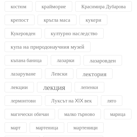
крайморие
костюм
Красимира Дубарова
крепост
кръгла маса
кукери
културно наследство
Кукеровден
купа на природонаучния музей
лазарки
лазаровден
къпана баница
лектория
лазаруване
Левски
лекция
лекции
лепенки
Луксът на XIX век
лермонтови
лято
магически обичаи
малко търново
марица
мартеници
март
мартеница