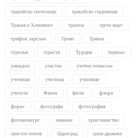
тракийско светилище
тракийско съкровище
Тракия и Хемимонт
трапеза
трети март
трифон зарезан
Троян
Трявна
Турция
туризъм
туристи
тюркоаз
уикиден
участия
учебни помагала
ученици
училище
училища
флора
учители
Факия
филм
форос
фотография
фотографи
фотоконкурс
християнство
хамкане
христоо попов
Цариград
цоня дражева