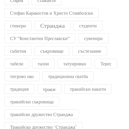
София
стажанти
Стефан Каракостов и Христо Стамболски
Странджа
стикери
студенти
СУ "Константин Преславски"
сувенири
съкровище
състезание
събития
табели
талон
татуировки
Терес
тигрово око
традиционна сватба
траки
традиция
тракийски накити
тракийски съкровища
тракийско дружество Странджа
Тракийско дружество “Странджа”