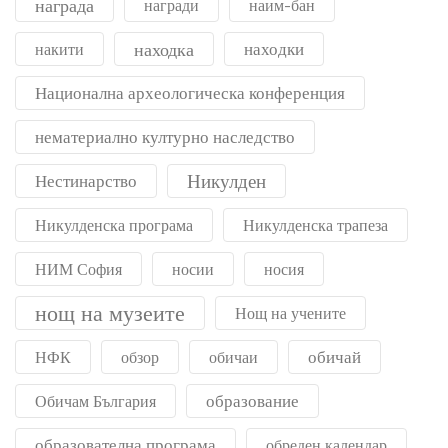
награда
награди
наим-бан
находка
находки
накити
Национална археологическа конференция
нематериално културно наследство
Никулден
Нестинарство
Никулденска програма
Никулденска трапеза
НИМ София
носии
носия
нощ на музеите
Нощ на учените
обичай
НФК
обзор
обичаи
образование
Обичам България
образователна програма
обреден календар