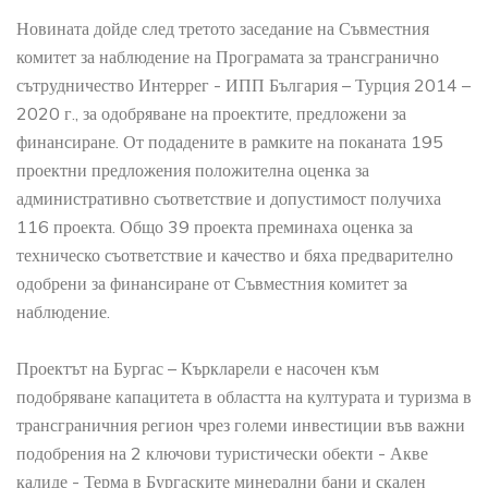
Новината дойде след третото заседание на Съвместния
комитет за наблюдение на Програмата за трансгранично
сътрудничество Интеррег - ИПП България – Турция 2014 –
2020 г., за одобряване на проектите, предложени за
финансиране. От подадените в рамките на поканата 195
проектни предложения положителна оценка за
административно съответствие и допустимост получиха
116 проекта. Общо 39 проекта преминаха оценка за
техническо съответствие и качество и бяха предварително
одобрени за финансиране от Съвместния комитет за
наблюдение.
Проектът на Бургас – Къркларели е насочен към
подобряване капацитета в областта на културата и туризма в
трансграничния регион чрез големи инвестиции във важни
подобрения на 2 ключови туристически обекти - Акве
калиде - Терма в Бургаските минерални бани и скален