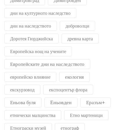
Димитровград
Димитровден
дни на културното наследство
дни на наследството
доброволци
Доротея Гюрджийска
древна карта
Европейска нощ на учените
Европейските дни на наследството
екология
европейско влияние
екскурзовод
експоцентър флора
Еньовден
Еньова буля
Еразъм+
етнически малцинства
Етно мартеници
Етнограски музей
етнограф