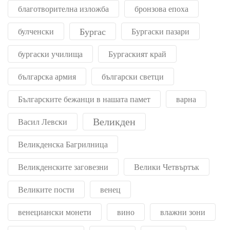
благотворителна изложба
бронзова епоха
Бургас
булченски
Бургаски пазари
бургаски училища
Бургаският край
българска армия
български светци
Българските бежанци в нашата памет
варна
Великден
Васил Левски
Великденска Багрилница
Великденските заговезни
Велики Четвъртък
Великите пости
венец
венециански монети
вино
влажни зони