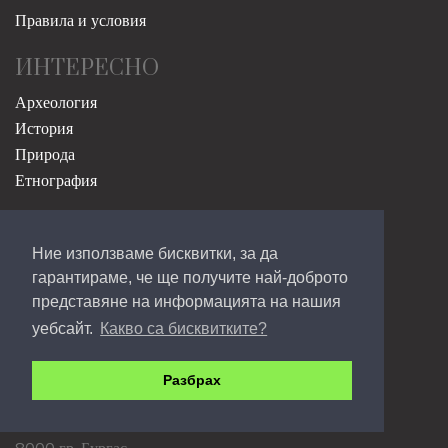
Правила и условия
ИНТЕРЕСНО
Археология
История
Природа
Етнография
ОНЛАЙН МАГАЗИН
Ние използваме бисквитки, за да
Онлайн магазин
гарантираме, че ще получите най-доброто
фонд за регионално развитие
представяне на информацията на нашия
Региони в растеж
уебсайт.
Какво са бисквитките?
Фонд за устойчиви градове
Разбрах
КОНТАКТ
ул. Славянска 69