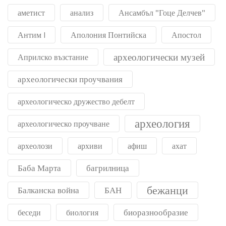
аметист
анализ
Ансамбъл "Гоце Делчев"
Антим I
Аполония Понтийска
Апостол
археологически музей
Априлско възстание
археологически проучвания
археологическо дружество дебелт
археология
археологическо проучване
археолози
архиви
афиш
ахат
Баба Марта
багрилница
бежанци
Балканска война
БАН
биоразнообразие
беседи
биология