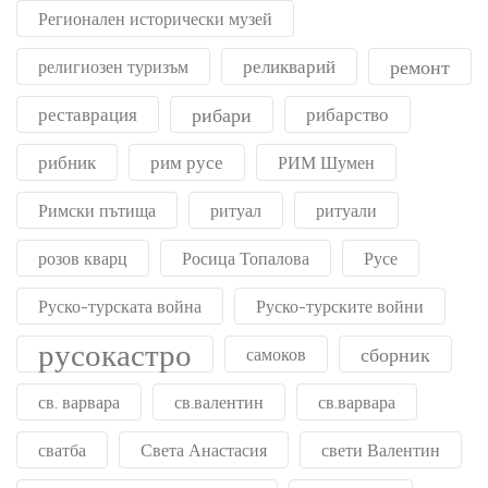
Регионален исторически музей
реликварий
ремонт
религиозен туризъм
реставрация
рибари
рибарство
рибник
рим русе
РИМ Шумен
Римски пътища
ритуал
ритуали
розов кварц
Росица Топалова
Русе
Руско-турската война
Руско-турските войни
русокастро
сборник
самоков
св. варвара
св.валентин
св.варвара
сватба
Света Анастасия
свети Валентин