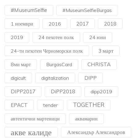
#MuseumSelfie
#MuseumSelfieBurgas
2017
2018
1 ноември
2016
2019
24 пехотен полк
24 юни
3 март
24-ти пехотен Черноморски полк
CHRISTA
8ми март
BurgasCard
DIPP
digicult
digitalization
DIPP2017
DiPP2018
dipp2019
TOGETHER
EPACT
tender
автентични мартеници
аквамарин
акве калиде
Александър Александров