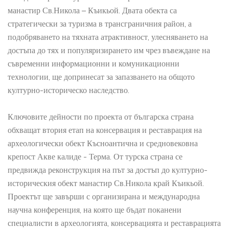
манастир Св.Никола – Къикьой. Двата обекта са
стратегически за туризма в трансграничния район, а
подобряването на тяхната атрактивност, улесняването на
достъпа до тях и популяризирането им чрез въвеждане на
съвременни информационни и комуникационни
технологии, ще допринесат за запазването на общото
културно-историческо наследство.
Ключовите дейности по проекта от българска страна
обхващат втория етап на консервация и реставрация на
археологически обект Късноантична и средновековна
крепост Акве калиде - Терма. От турска страна се
предвижда реконструкция на път за достъп до културно-
историческия обект манастир Св.Никола край Къикьой.
Проектът ще завърши с организирана и международна
научна конференция, на която ще бъдат поканени
специалисти в археологията, консервацията и реставрацията