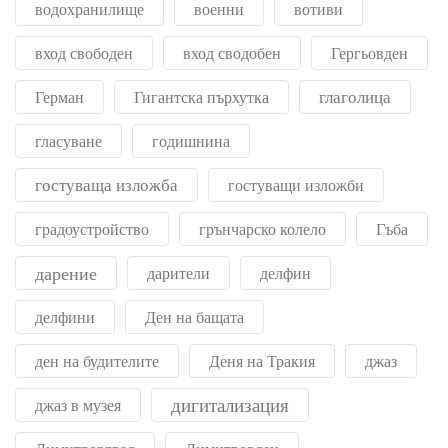
водохранилище
военни
вотиви
вход свободен
вход сводобен
Гергьовден
глаголица
Герман
Гигантска пърхутка
гласуване
годишнина
гостуваща изложба
гостуващи изложби
градоустройство
грънчарско колело
Гъба
дарение
дарители
делфин
делфини
Ден на бащата
ден на будителите
Деня на Тракия
джаз
дигитализация
джаз в музея