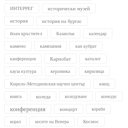
ИНТЕРРЕГ
исторически музей
история
история на бургас
йоан кръстител
Казанлък
календар
камено
кампания
кан кубрат
Карнобат
каталог
канференция
керамика
кирилица
кауза култура
Кирило-Методиевския научен център
кмнц
книга
коледа
коледуване
конкурс
конференция
концерт
кораби
Космос
корал
косите на Венера