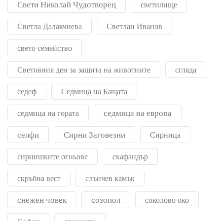
Свети Николай Чудотворец
светилище
Светла Далакчиева
Светлан Иванов
свето семейство
Световния ден за защита на животните
сгляда
седеф
Седмица на Бащата
седмица на европа
седмица на гората
селфи
Сирни Заговезни
Сирница
сирнишките огньове
скафандър
скръбна вест
слънчев камък
снежен човек
созопол
соколово око