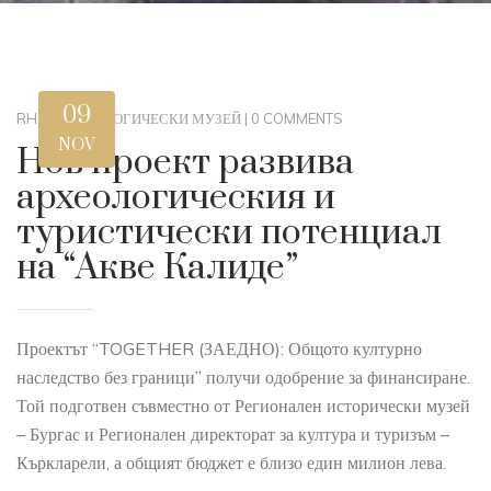
09
RHM
|
АРХЕОЛОГИЧЕСКИ МУЗЕЙ
|
0 COMMENTS
NOV
Нов проект развива
археологическия и
туристически потенциал
на “Акве Калиде”
Проектът “TOGETHER (ЗАЕДНО): Общото културно
наследство без граници” получи одобрение за финансиране.
Той подготвен съвместно от Регионален исторически музей
– Бургас и Регионален директорат за култура и туризъм –
Къркларели, а общият бюджет е близо един милион лева.