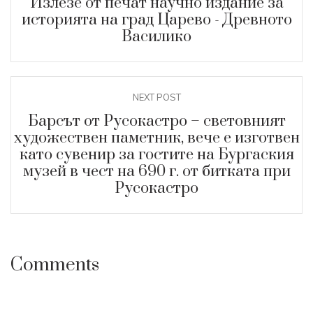
Излезе от печат научно издание за
историята на град Царево - Древното
Василико
NEXT POST
Барсът от Русокастро – световният
художествен паметник, вече е изготвен
като сувенир за гостите на Бургаския
музей в чест на 690 г. от битката при
Русокастро
Comments