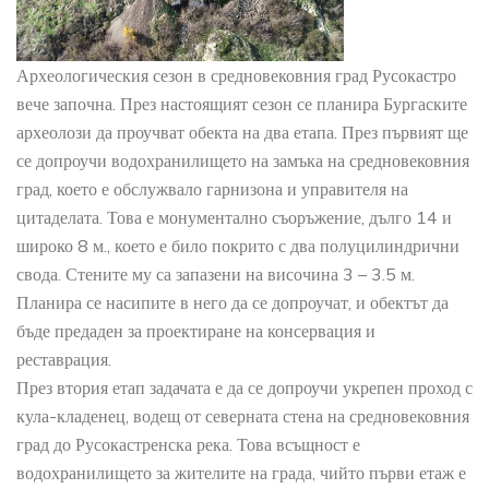
Археологическия сезон в средновековния град Русокастро
вече започна. През настоящият сезон се планира Бургаските
археолози да проучват обекта на два етапа. През първият ще
се допроучи водохранилището на замъка на средновековния
град, което е обслужвало гарнизона и управителя на
цитаделата. Това е монументално съоръжение, дълго 14 и
широко 8 м., което е било покрито с два полуцилиндрични
свода. Стените му са запазени на височина 3 – 3.5 м.
Планира се насипите в него да се допроучат, и обектът да
бъде предаден за проектиране на консервация и
реставрация.
През втория етап задачата е да се допроучи укрепен проход с
кула-кладенец, водещ от северната стена на средновековния
град до Русокастренска река. Това всъщност е
водохранилището за жителите на града, чийто първи етаж е