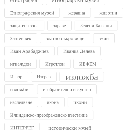
етнография
Етнографския музей
жеравна
животни
защитена зона
здраве
Зелени Балкани
златно съкровище
Златен век
змии
Иван Арабаджиев
Иванка Делева
игнажден
Игротлон
ИЕФЕМ
изложба
Извор
Изгрев
изложби
изобразително изкуство
икони
икона
изследване
Илинденско-преображенско възстание
ИНТЕРРЕГ
исторически музей