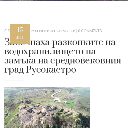
15
C.STEWART
|
АРХЕОЛОГИЧЕСКИ МУЗЕЙ
|
0 COMMENTS
JUL
Започнаха разкопките на
водохранилището на
замъка на средновековния
град Русокастро