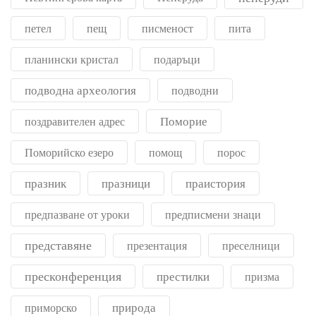
петел
пещ
писменост
пита
планински кристал
подаръци
подводна археология
подводни
Поморие
поздравителен адрес
Поморийско езеро
помощ
порос
празник
празници
праистория
предпазване от уроки
предписмени знаци
представяне
презентация
преселници
пресконференция
престилки
призма
природа
приморско