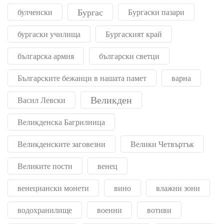
Бургас
булченски
Бургаски пазари
бургаски училища
Бургаският край
българска армия
български светци
Българските бежанци в нашата памет
варна
Великден
Васил Левски
Великденска Багрилница
Великденските заговезни
Велики Четвъртък
Великите пости
венец
венециански монети
вино
влажни зони
водохранилище
военни
вотиви