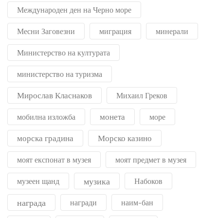
Международен ден на Черно море
Месни Заговезни
миграция
минерали
Министерство на културата
министерство на туризма
Мирослав Класнаков
Михаил Греков
монета
мобилна изложба
море
морска градина
Морско казино
моят експонат в музея
моят предмет в музея
музика
музеен щанд
Набоков
награда
награди
наим-бан