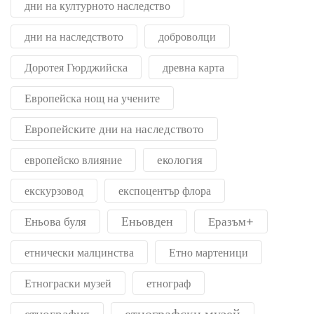
дни на културното наследство
дни на наследството
доброволци
Доротея Гюрджийска
древна карта
Европейска нощ на учените
Европейските дни на наследството
екология
европейско влияние
екскурзовод
експоцентър флора
Еньовден
Еньова буля
Еразъм+
етнически малцинства
Етно мартеници
Етнограски музей
етнограф
етнографски музей