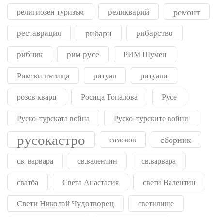
реликварий
ремонт
религиозен туризъм
реставрация
рибари
рибарство
рибник
рим русе
РИМ Шумен
Римски пътища
ритуал
ритуали
розов кварц
Росица Топалова
Русе
Руско-турската война
Руско-турските войни
русокастро
сборник
самоков
св. варвара
св.валентин
св.варвара
сватба
Света Анастасия
свети Валентин
Свети Николай Чудотворец
светилище