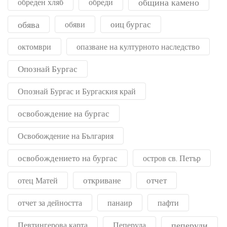
община камено
обреден хляб
обреди
обява
оиц бургас
обяви
октомври
опазване на културното наследство
Опознай Бургас
Опознай Бургас и Бургаския край
освобождение на бургас
Освобождение на България
освобождението на бургас
остров св. Петър
откриване
отчет
отец Матей
отчет за дейността
панаир
пафти
пеперуди
Певтингерова карта
Пеперуда