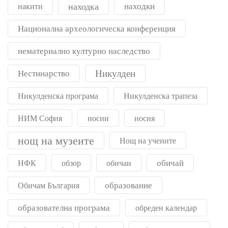
находка
находки
накити
Национална археологическа конференция
нематериално културно наследство
Никулден
Нестинарство
Никулденска програма
Никулденска трапеза
НИМ София
носии
носия
нощ на музеите
Нощ на учените
обичай
НФК
обзор
обичаи
образование
Обичам България
образователна програма
обреден календар