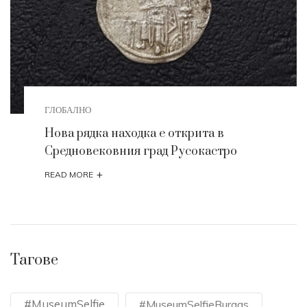
ГЛОБАЛНО
Нова рядка находка е открита в
Средновековния град Русокастро
+
READ MORE
Тагове
#MuseumSelfie
#MuseumSelfieBurgas