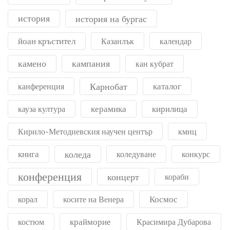
история
история на бургас
йоан кръстител
Казанлък
календар
камено
кампания
кан кубрат
Карнобат
каталог
канференция
керамика
кирилица
кауза култура
Кирило-Методиевския научен център
кмнц
книга
коледа
коледуване
конкурс
конференция
концерт
кораби
Космос
корал
косите на Венера
крайморие
костюм
Красимира Дубарова