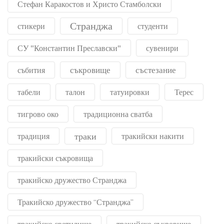
Стефан Каракостов и Христо Стамболски
Странджа
стикери
студенти
СУ "Константин Преславски"
сувенири
съкровище
състезание
събития
табели
талон
татуировки
Терес
тигрово око
традиционна сватба
траки
традиция
тракийски накити
тракийски съкровища
тракийско дружество Странджа
Тракийско дружество “Странджа”