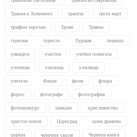
тракийско светилище
тракийско съкровище
Тракия и Хемимонт
трапеза
трети март
трифон зарезан
Троян
Трявна
Турция
туризъм
туристи
тюркоаз
уикиден
участия
учебни помагала
ученици
училище
училища
флора
учители
Факия
филм
форос
фотография
фотографи
фотоконкурс
християнство
хамкане
христоо попов
Цариград
цоня дражева
ченгене скеле
църква
Червена книга