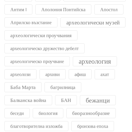
Антим I
Аполония Понтийска
Апостол
археологически музей
Априлско възстание
археологически проучвания
археологическо дружество дебелт
археология
археологическо проучване
археолози
архиви
афиш
ахат
Баба Марта
багрилница
бежанци
Балканска война
БАН
биоразнообразие
беседи
биология
благотворителна изложба
бронзова епоха