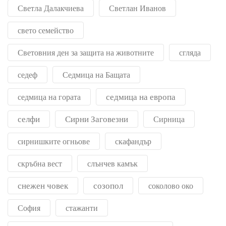
Светла Далакчиева
Светлан Иванов
свето семейство
Световния ден за защита на животните
сгляда
седеф
Седмица на Бащата
седмица на европа
седмица на гората
селфи
Сирни Заговезни
Сирница
сирнишките огньове
скафандър
скръбна вест
слънчев камък
снежен човек
созопол
соколово око
София
стажанти