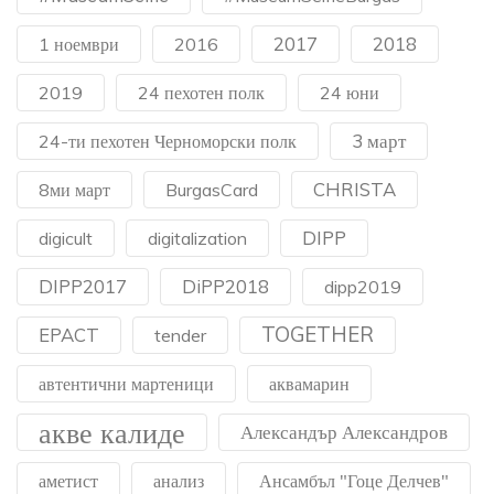
2017
2018
1 ноември
2016
2019
24 пехотен полк
24 юни
3 март
24-ти пехотен Черноморски полк
CHRISTA
8ми март
BurgasCard
DIPP
digicult
digitalization
DIPP2017
DiPP2018
dipp2019
TOGETHER
EPACT
tender
автентични мартеници
аквамарин
акве калиде
Александър Александров
аметист
анализ
Ансамбъл "Гоце Делчев"