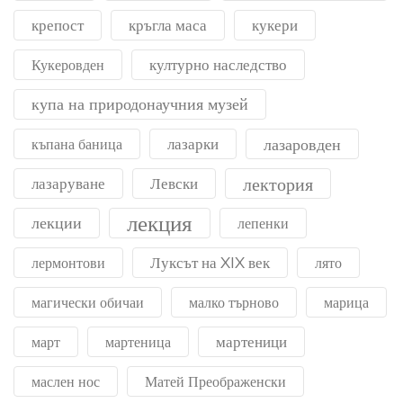
крепост
кръгла маса
кукери
културно наследство
Кукеровден
купа на природонаучния музей
лазарки
лазаровден
къпана баница
лектория
лазаруване
Левски
лекция
лекции
лепенки
Луксът на XIX век
лермонтови
лято
магически обичаи
малко търново
марица
мартеници
март
мартеница
маслен нос
Матей Преображенски