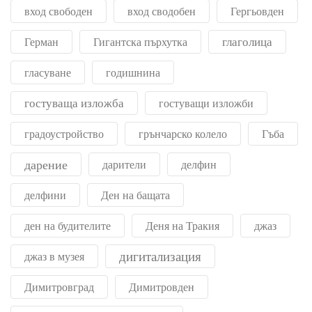
вход свободен
вход сводобен
Гергьовден
глаголица
Герман
Гигантска пърхутка
гласуване
годишнина
гостуваща изложба
гостуващи изложби
градоустройство
грънчарско колело
Гъба
дарение
дарители
делфин
делфини
Ден на бащата
ден на будителите
Деня на Тракия
джаз
дигитализация
джаз в музея
Димитровград
Димитровден