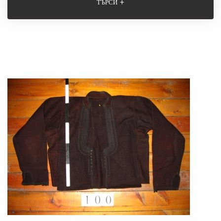
+
ТЪРСИ