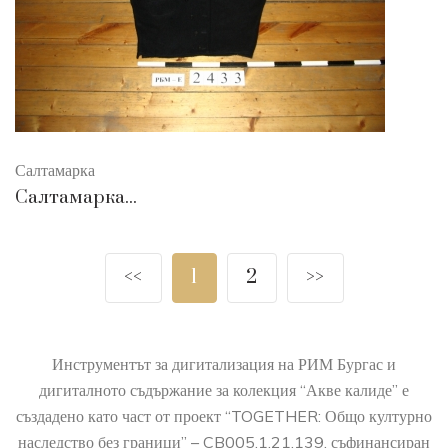
Салтамарка
Салтамарка...
<<
1
2
>>
Инструментът за дигитализация на РИМ Бургас и
дигиталното съдържание за колекция “Акве калиде” е
създадено като част от проект “TOGETHER: Общо културно
наследство без граници” – CB005.1.21.139, съфинансиран