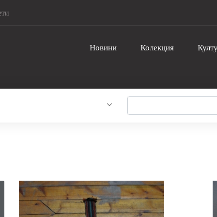
ети
Новини
Колекция
Култу