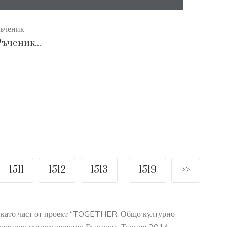
ъченик
ъченик...
1511
1512
1513
1519
>>
....
о като част от проект “TOGETHER: Общо културно