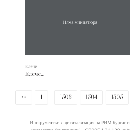
Няма миниатюра
Елече
Елече...
<<
1
1503
1504
1505
....
Инструментът за дигитализация на РИМ Бургас и