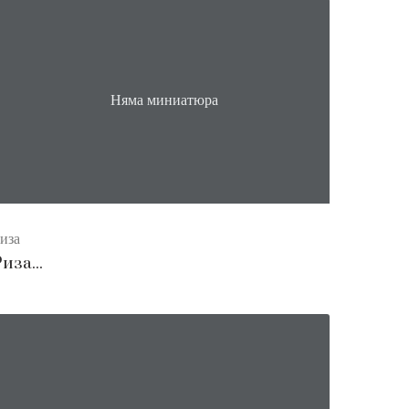
Няма миниатюра
иза
иза...