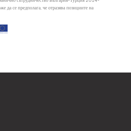
гранично сътрудничество България-Турция 2014-
е да се предполага, че отразява позициите на