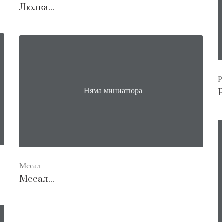
Люлка...
Р
Няма миниатюра
Р
Месал
Месал...