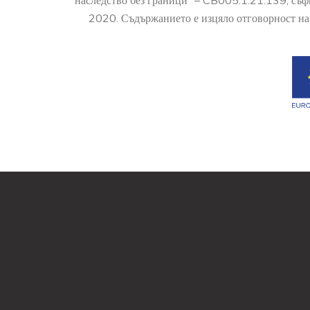
наследство без граници” – CB005.1.21.139, съ
2020. Съдържанието е изцяло отговорност на 