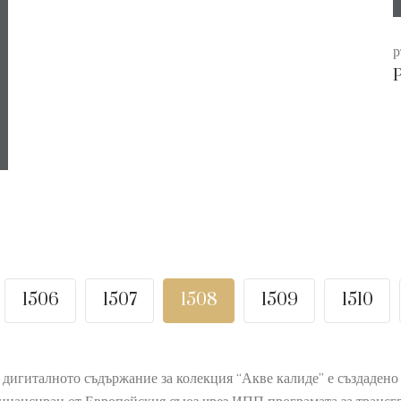
р
Р
1506
1507
1508
1509
1510
 дигиталното съдържание за колекция “Акве калиде” е създаден