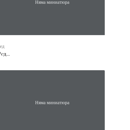
Няма миниатюра
ед
ед...
Няма миниатюра