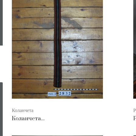
Коланчета
Р
Коланчета...
Р