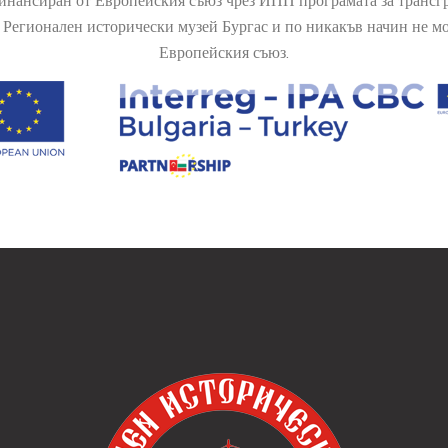
финансиран от Европейския съюз чрез ИПП програмата за транс
Регионален исторически музей Бургас и по никакъв начин не мож
Европейския съюз.