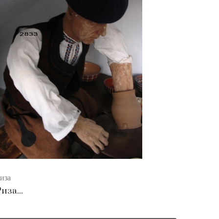
иза
иза...