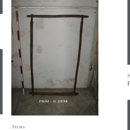
Р
Р
Люлка