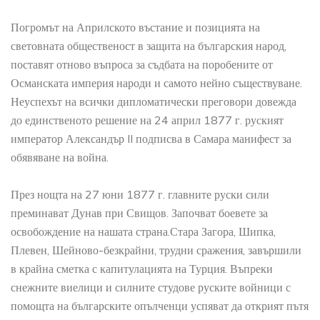
Погромът на Априлското въстание и позицията на
световната общественост в защита на българския народ,
поставят отново въпроса за съдбата на поробените от
Османската империя народи и самото нейно съществуване.
Неуспехът на всички дипломатически преговори довежда
до единственото решение на 24 април 1877 г. руският
император Александър II подписва в Самара манифест за
обявяване на война.
През нощта на 27 юни 1877 г. главните руски сили
преминават Дунав при Свищов. Започват боевете за
освобождение на нашата страна.Стара Загора, Шипка,
Плевен, Шейново-безкрайни, трудни сражения, завършили
в крайна сметка с капитулацията на Турция. Въпреки
снежните виелици и силните студове руските войници с
помощта на българските опълченци успяват да открият пътя