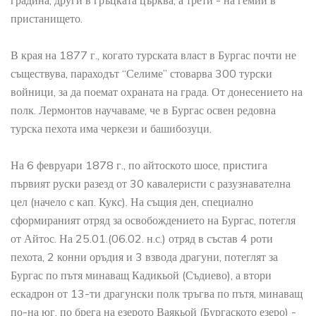
градина, други в гръцката църква, а трети - на гемии в
пристанището.
В края на 1877 г., когато турската власт в Бургас почти не
съществува, параходът “Селиме” стоварва 300 турски
войници, за да поемат охраната на града. От донесението на
полк. Лермонтов научаваме, че в Бургас освен редовна
турска пехота има черкези и башибозуци.
На 6 февруари 1878 г., по айтоското шосе, пристига
първият руски разезд от 30 кавалеристи с разузнавателна
цел (начело с кап. Кукс). На същия ден, специално
сформираният отряд за освобождението на Бургас, потегля
от Айтос. На 25.01.(06.02. н.с.) отряд в състав 4 роти
пехота, 2 конни оръдия и 3 взвода драгуни, потеглят за
Бургас по пътя минаващ Кадикьой (Съдиево), а втори
ескадрон от 13-ти драгунски полк тръгва по пътя, минаващ
по-на юг, по брега на езерото Ваякьой (Бургаското езеро) -