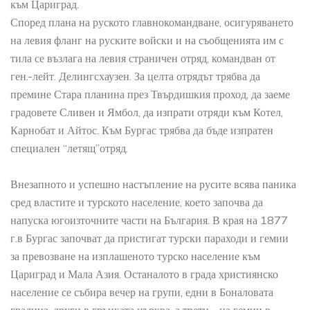
към Цариград.
Според плана на руското главнокомандване, осигуряването
на левия фланг на руските войски и на съобщенията им с
тила се възлага на левия страничен отряд, командван от
ген.-лейт. Делингсхаузен. За целта отрядът трябва да
премине Стара планина през Твърдишкия проход, да заеме
градовете Сливен и Ямбол, да изпрати отряди към Котел,
Карнобат и Айтос. Към Бургас трябва да бъде изпратен
специален “летящ”отряд.
Внезапното и успешно настъпление на русите всява паника
сред властите и турското население, което започва да
напуска югоизточните части на България. В края на 1877
г.в Бургас започват да пристигат турски параходи и гемии
за превозване на изплашеното турско население към
Цариград и Мала Азия. Останалото в града християнско
население се събира вечер на групи, едни в Боналовата