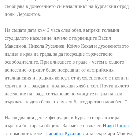
съобщава в донесението си началникът на Бургаския отряд
полк. Лермонтов.
На същата дата към 3 часа след обед, въпреки големия
студ,цялото население, начело с първенците Васил
Максимов, Никола Русалиев, Койчо Кехая и духовенството
излиза в края на града, за да посрещне тържествено
освободителите. При влизането в града - четем в същото
донесение-отрядът беше посрещнат от австрийския,
италианския и гръцкия консул; от духовенството с икони и
хоругви; от граждани, поднасящи хляб и сол. Почти цялото
население на града се тълпеше по улиците и тръгна към
църквата, където беше отслужен благодарствен молебен...”
На следващия ден, 7 февруари, в Бургас се организира
първата българска община. За кмет е назначен
Нико Попов
,
за помощник-кмет
Панайот Русалиев
, а за секретари Мавруд