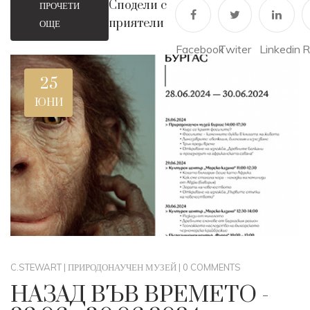
Сподели с
ПРОЧЕТИ
приятели
ОЩЕ
Facebook
Twiter
Linkedin
R
25
ЮНИ
C.STEWART
|
ПРИРОДОНАУЧЕН МУЗЕЙ
|
0 COMMENTS
НАЗАД ВЪВ ВРЕМЕТО -