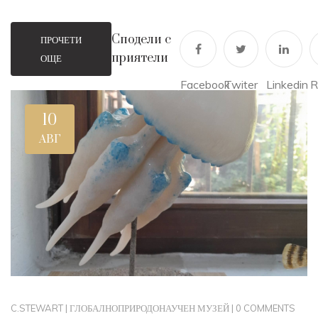
Сподели с
ПРОЧЕТИ
приятели
ОЩЕ
Facebook
Twiter
Linkedin
R
10
АВГ
C.STEWART
|
ГЛОБАЛНО
ПРИРОДОНАУЧЕН МУЗЕЙ
|
0 COMMENTS