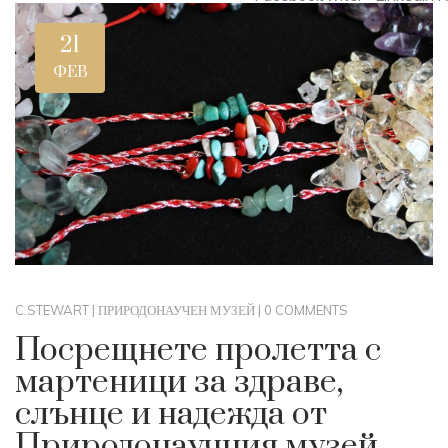
21
ФЕВ
C.STEWART
|
ПРИРОДОНАУЧЕН МУЗЕЙ
|
0 COMMENTS
Посрещнете пролетта с
мартеници за здраве,
слънце и надежда от
Природонаучния музей