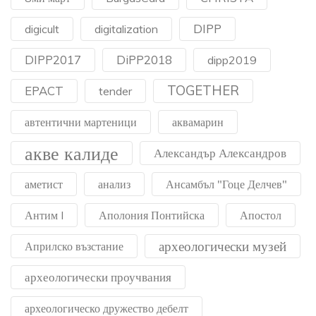
DIPP
digicult
digitalization
DIPP2017
DiPP2018
dipp2019
TOGETHER
EPACT
tender
автентични мартеници
аквамарин
акве калиде
Александър Александров
аметист
анализ
Ансамбъл "Гоце Делчев"
Антим I
Аполония Понтийска
Апостол
археологически музей
Априлско възстание
археологически проучвания
археологическо дружество дебелт