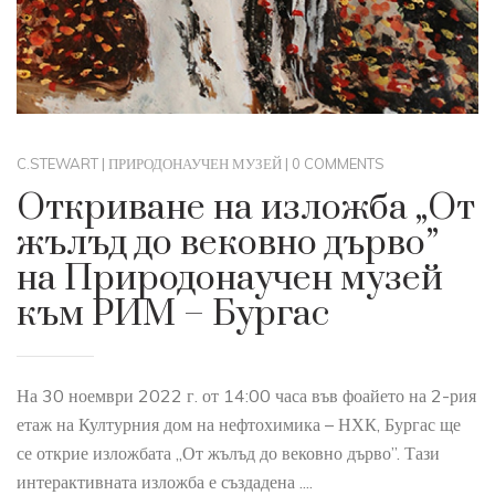
C.STEWART
|
ПРИРОДОНАУЧЕН МУЗЕЙ
|
0 COMMENTS
Откриване на изложба „От
жълъд до вековно дърво”
на Природонаучен музей
към РИМ – Бургас
На 30 ноември 2022 г. от 14:00 часа във фоайето на 2-рия
етаж на Културния дом на нефтохимика – НХК, Бургас ще
се открие изложбата „От жълъд до вековно дърво”. Тази
интерактивната изложба е създадена ....