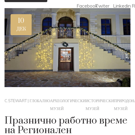
Facebook
Twiter
Linkedin
R
10
ДЕК
C.STEWART
|
ГЛОБАЛНО
АРХЕОЛОГИЧЕСКИ
ИСТОРИЧЕСКИ
ПРИРОДОН
МУЗЕЙ
МУЗЕЙ
МУЗЕЙ
Празнично работно време
на Регионален