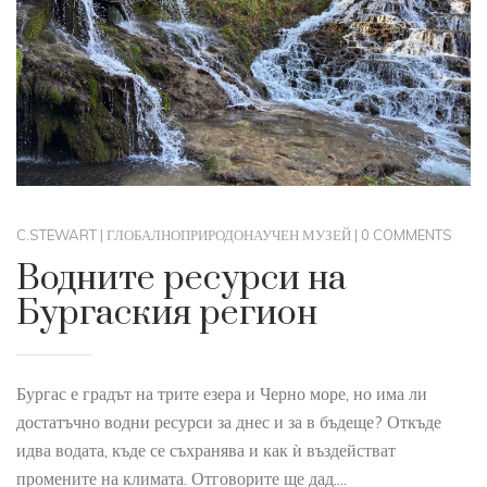
C.STEWART
|
ГЛОБАЛНО
ПРИРОДОНАУЧЕН МУЗЕЙ
|
0 COMMENTS
Водните ресурси на
Бургаския регион
Бургас е градът на трите езера и Черно море, но има ли
достатъчно водни ресурси за днес и за в бъдеще? Откъде
идва водата, къде се съхранява и как ѝ въздействат
промените на климата. Отговорите ще дад....