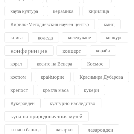
керамика
кирилица
кауза култура
Кирило-Методиевския научен център
кмнц
книга
коледа
коледуване
конкурс
конференция
концерт
кораби
Космос
корал
косите на Венера
крайморие
костюм
Красимира Дубарова
крепост
кръгла маса
кукери
културно наследство
Кукеровден
купа на природонаучния музей
лазарки
лазаровден
къпана баница