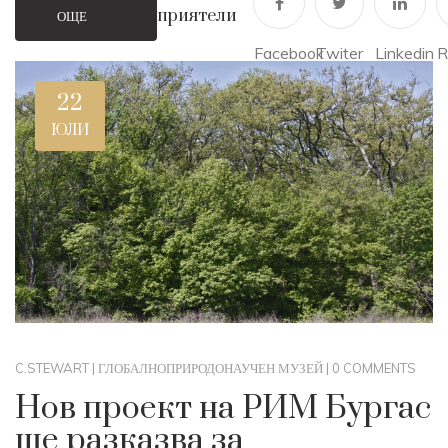
приятели
ОЩЕ
Facebook
Twiter
Linkedin
R
22
ЮЛИ
C.STEWART
|
ГЛОБАЛНО
ПРИРОДОНАУЧЕН МУЗЕЙ
|
0 COMMENTS
Нов проект на РИМ Бургас
ще разказва за