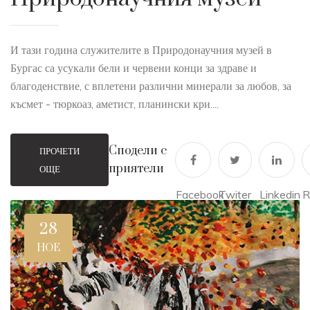
И тази година служителите в Природонаучния музей в
Бургас са усукали бели и червени конци за здраве и
благоденствие, с вплетени различни минерали за любов, за
късмет - тюркоаз, аметист, планински кри....
Сподели с
ПРОЧЕТИ
приятели
ОЩЕ
Facebook
Twiter
Linkedin
R
28
НОЕ