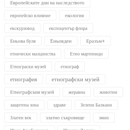
Европейските дни на наследството
екология
европейско влияние
екскурзовод
експоцентър флора
Еньовден
Еньова буля
Еразъм+
етнически малцинства
Етно мартеници
Етнограски музей
етнограф
етнографски музей
етнография
Етнографския музей
жеравна
животни
защитена зона
здраве
Зелени Балкани
златно съкровище
Златен век
змии