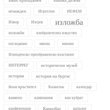
Иван Арабаджиев
Иванка Делева
игнажден
Игротлон
ИЕФЕМ
изложба
Извор
Изгрев
изложби
изобразително изкуство
икони
икона
изследване
Илинденско-преображенско възстание
ИНТЕРРЕГ
исторически музей
история
история на бургас
йоан кръстител
Казанлък
календар
камено
кампания
кан кубрат
Карнобат
каталог
канференция