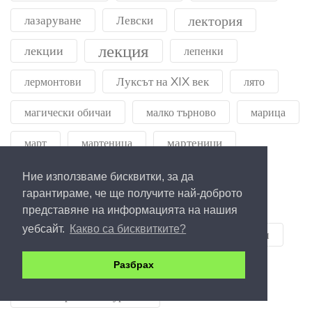
лектория
лазаруване
Левски
лекция
лекции
лепенки
Луксът на XIX век
лермонтови
лято
магически обичаи
малко търново
марица
мартеници
март
мартеница
маслен нос
Матей Преображенски
Ние използваме бисквитки, за да
гарантираме, че ще получите най-доброто
Международен ден на Черно море
представяне на информацията на нашия
уебсайт.
Какво са бисквитките?
Месни Заговезни
миграция
минерали
Министерство на културата
Разбрах
министерство на туризма