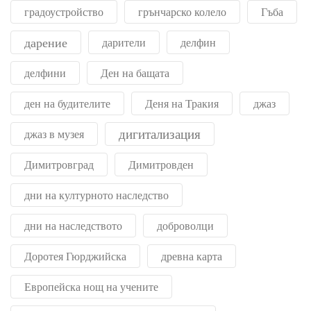
градоустройство
грънчарско колело
Гъба
дарение
дарители
делфин
делфини
Ден на бащата
ден на будителите
Деня на Тракия
джаз
дигитализация
джаз в музея
Димитровград
Димитровден
дни на културното наследство
дни на наследството
доброволци
Доротея Гюрджийска
древна карта
Европейска нощ на учените