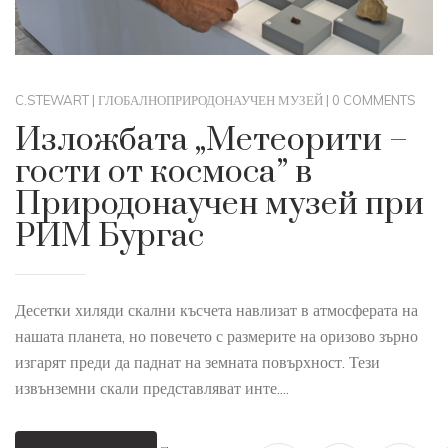
C.STEWART
|
ГЛОБАЛНО
ПРИРОДОНАУЧЕН МУЗЕЙ
|
0 COMMENTS
Изложбата „Метеорити –
гости от космоса” в
Природонаучен музей при
РИМ Бургас
Десетки хиляди скални късчета навлизат в атмосферата на
нашата планета, но повечето с размерите на оризово зърно
изгарят преди да паднат на земната повърхност. Тези
извънземни скали представляват инте....