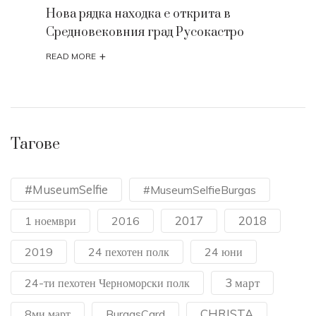
Нова рядка находка е открита в
Средновековния град Русокастро
+
READ MORE
Тагове
#MuseumSelfie
#MuseumSelfieBurgas
2017
2018
1 ноември
2016
2019
24 пехотен полк
24 юни
3 март
24-ти пехотен Черноморски полк
CHRISTA
8ми март
BurgasCard