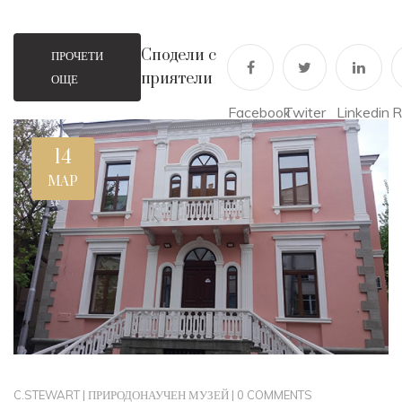
Сподели с
ПРОЧЕТИ
приятели
ОЩЕ
Facebook
Twiter
Linkedin
R
14
МАР
C.STEWART
|
ПРИРОДОНАУЧЕН МУЗЕЙ
|
0 COMMENTS