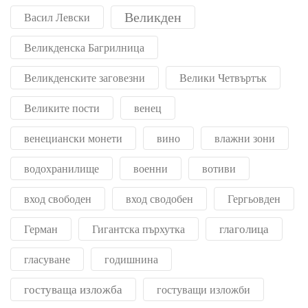
Великден
Васил Левски
Великденска Багрилница
Великденските заговезни
Велики Четвъртък
Великите пости
венец
венециански монети
вино
влажни зони
водохранилище
военни
вотиви
вход свободен
вход сводобен
Гергьовден
глаголица
Герман
Гигантска пърхутка
гласуване
годишнина
гостуваща изложба
гостуващи изложби