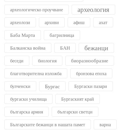
археология
археологическо проучване
археолози
архиви
афиш
ахат
Баба Марта
багрилница
бежанци
Балканска война
БАН
биоразнообразие
беседи
биология
благотворителна изложба
бронзова епоха
Бургас
булченски
Бургаски пазари
бургаски училища
Бургаският край
българска армия
български светци
Българските бежанци в нашата памет
варна