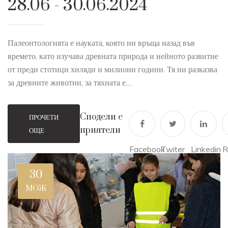
28.06 - 30.06.2024
Палеонтологията е науката, която ни връща назад във
времето, като изучава древната природа и нейното развитие
от преди стотици хиляди и милиони години. Тя ни разказва
за древните животни, за тяхната е....
Сподели с
ПРОЧЕТИ
приятели
ОЩЕ
Facebook
Twiter
Linkedin
R
30
МОЖ