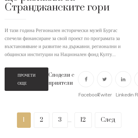
Странджанските гори
И тази година Регионален исторически музей Бургас
спечели финансиране за свой проект по програмата за
възстановяване и развитие на държавни, регионални и
общински институции на Национален фонд Култу....
Сподели с
ПРОЧЕТИ
приятели
ОЩЕ
Facebook
Twiter
Linkedin
R
1
2
3
12
След
....